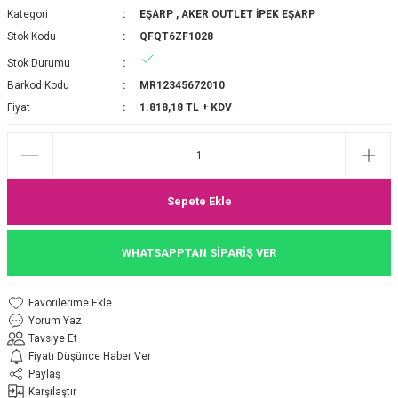
Kategori
EŞARP
,
AKER OUTLET İPEK EŞARP
P 2025-2026 SONBAHAR KIŞ
E MONOGRAM ŞAL
Stok Kodu
QFQT6ZF1028
Stok Durumu
M JAKAR EŞARP
İNKIL MEDİNE İPEĞİ ŞAL
Barkod Kodu
MR12345672010
OOLTUCH PAMUK EŞARP
L
Fiyat
1.818,18 TL + KDV
GEL ŞİFON EŞARP
LİĞİ İPEK KOTON EŞARP
Sepete Ekle
 EŞARP
LÜ ŞAL
WHATSAPPTAN SİPARİŞ VER
ARP
E İPEĞİ ŞAL
Yorum Yaz
L İPEK EŞARP
O ŞAL
Tavsiye Et
Fiyatı Düşünce Haber Ver
ARP
ŞAL
Paylaş
Karşılaştır