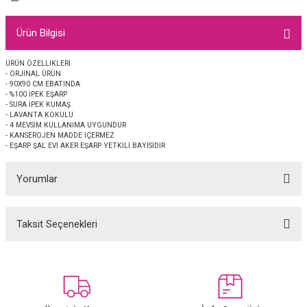
EŞARP
Ürün Bilgisi
 EŞARP
AL
ÜRÜN ÖZELLİKLERİ
- ORJİNAL ÜRÜN
İPEK EŞARP 2025-2026 SONBAHAR KIŞ
M JAKAR ŞAL
- 90X90 CM EBATINDA
- %100 İPEK EŞARP
- SURA İPEK KUMAŞ
GRAM EŞARP
ği İpek Koton Şal
- LAVANTA KOKULU
- 4 MEVSİM KULLANIMA UYGUNDUR
- KANSEROJEN MADDE İÇERMEZ
ARP
- EŞARP ŞAL EVİ AKER EŞARP YETKİLİ BAYİSİDİR
Yorumlar
 EŞARP
LI ŞAL
EŞARP
KARLI ŞAL
Taksit Seçenekleri
Bu ürüne ilk yorumu siz yapın!
 ŞAL
Yorum Yaz
 ŞAL