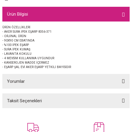
EŞARP
Ürün Bilgisi
 EŞARP
AL
ÜRÜN ÖZELLİKLERİ
- AKER SURA İPEK EŞARP 8356-371
İPEK EŞARP 2025-2026 SONBAHAR KIŞ
M JAKAR ŞAL
- ORJİNAL ÜRÜN
- 90X90 CM EBATINDA
- %100 İPEK EŞARP
GRAM EŞARP
ği İpek Koton Şal
- SURA İPEK KUMAŞ
- LAVANTA KOKULU
- 4 MEVSİM KULLANIMA UYGUNDUR
ARP
- KANSEROJEN MADDE İÇERMEZ
- EŞARP ŞAL EVİ AKER EŞARP YETKİLİ BAYİSİDİR
 EŞARP
LI ŞAL
Yorumlar
EŞARP
KARLI ŞAL
Taksit Seçenekleri
Bu ürüne ilk yorumu siz yapın!
 ŞAL
 ŞAL
Yorum Yaz