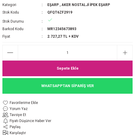
Kategori
EŞARP
,
AKER NOSTALJİ İPEK EŞARP
P 2025-2026 SONBAHAR KIŞ
E MONOGRAM ŞAL
Stok Kodu
QFQT6ZF2919
Stok Durumu
M JAKAR EŞARP
İNKIL MEDİNE İPEĞİ ŞAL
Barkod Kodu
MR12345673893
OOLTUCH PAMUK EŞARP
L
Fiyat
2.727,27 TL + KDV
GEL ŞİFON EŞARP
LİĞİ İPEK KOTON EŞARP
Sepete Ekle
 EŞARP
LÜ ŞAL
WHATSAPPTAN SİPARİŞ VER
ARP
E İPEĞİ ŞAL
Yorum Yaz
L İPEK EŞARP
O ŞAL
Tavsiye Et
Fiyatı Düşünce Haber Ver
ARP
ŞAL
Paylaş
Karşılaştır