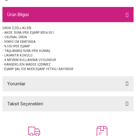
EŞARP
Ürün Bilgisi
 EŞARP
AL
ÜRÜN ÖZELLİKLERİ
- AKER SURA İPEK EŞARP 8356-351
İPEK EŞARP 2025-2026 SONBAHAR KIŞ
M JAKAR ŞAL
- ORJİNAL ÜRÜN
- 90X90 CM EBATINDA
- %100 İPEK EŞARP
GRAM EŞARP
ği İpek Koton Şal
- TAŞLANMIŞ SURA İPEK KUMAŞ
- LAVANTA KOKULU
- 4 MEVSİM KULLANIMA UYGUNDUR
ARP
- KANSEROJEN MADDE İÇERMEZ
- EŞARP ŞAL EVİ AKER EŞARP YETKİLİ BAYİSİDİR
 EŞARP
LI ŞAL
Yorumlar
EŞARP
KARLI ŞAL
Taksit Seçenekleri
Bu ürüne ilk yorumu siz yapın!
 ŞAL
 ŞAL
Yorum Yaz