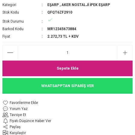
Kategori
EŞARP
,
AKER NOSTALJİ İPEK EŞARP
P 2025-2026 SONBAHAR KIŞ
E MONOGRAM ŞAL
Stok Kodu
QFQT6ZF2910
Stok Durumu
M JAKAR EŞARP
İNKIL MEDİNE İPEĞİ ŞAL
Barkod Kodu
MR12345673884
OOLTUCH PAMUK EŞARP
L
Fiyat
2.272,73 TL + KDV
GEL ŞİFON EŞARP
LİĞİ İPEK KOTON EŞARP
Sepete Ekle
 EŞARP
LÜ ŞAL
WHATSAPPTAN SİPARİŞ VER
ARP
E İPEĞİ ŞAL
Yorum Yaz
L İPEK EŞARP
O ŞAL
Tavsiye Et
Fiyatı Düşünce Haber Ver
ARP
ŞAL
Paylaş
Karşılaştır