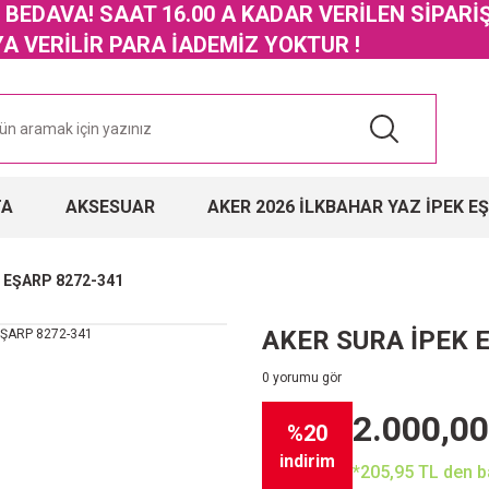
GO BEDAVA! SAAT 16.00 A KADAR VERİLEN SİPARİ
 VERİLİR PARA İADEMİZ YOKTUR !
TA
AKSESUAR
AKER 2026 İLKBAHAR YAZ İPEK E
 EŞARP 8272-341
AKER SURA İPEK 
0 yorumu gör
2.000,00
%20
indirim
*205,95 TL den ba