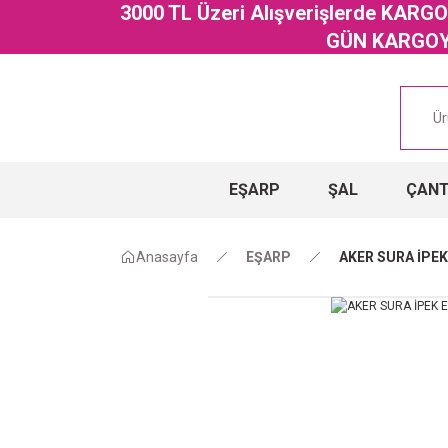
3000 TL Üzeri Alışverişlerde KAR
GÜN KARGOYA
EŞARP
ŞAL
ÇAN
Anasayfa
EŞARP
AKER SURA İPEK