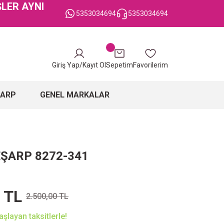
ŞLER AYNI
5353034694
5353034694
Giriş Yap/Kayıt Ol
Sepetim
Favorilerim
ŞARP
GENEL MARKALAR
EŞARP 8272-341
 TL
2.500,00 TL
şlayan taksitlerle!