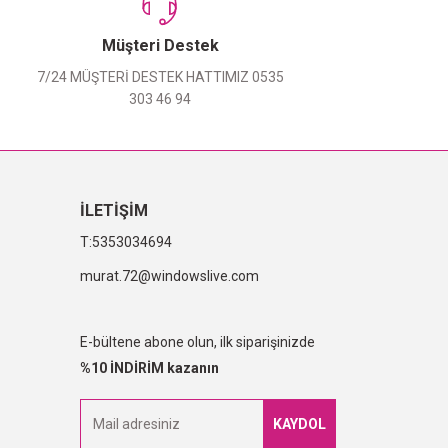
Müşteri Destek
7/24 MÜŞTERİ DESTEK HATTIMIZ 0535
303 46 94
İLETİŞİM
5353034694
murat.72@windowslive.com
E-bültene abone olun, ilk siparişinizde
%10 İNDİRİM kazanın
KAYDOL