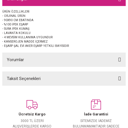
EŞARP
ÜRÜN ÖZELLİKLERİ
- ORJİNAL ÜRÜN
 EŞARP
AL
- 90X90 CM EBATINDA
- %100 İPEK EŞARP
- SURA İPEK KUMAŞ
İPEK EŞARP 2025-2026 SONBAHAR KIŞ
M JAKAR ŞAL
- LAVANTA KOKULU
- 4 MEVSİM KULLANIMA UYGUNDUR
- KANSEROJEN MADDE İÇERMEZ
- EŞARP ŞAL EVİ AKER EŞARP YETKİLİ BAYİSİDİR
GRAM EŞARP
ği İpek Koton Şal
Yorumlar
ARP
 EŞARP
LI ŞAL
Taksit Seçenekleri
Bu ürüne ilk yorumu siz yapın!
EŞARP
KARLI ŞAL
Yorum Yaz
 ŞAL
Ücretsiz Kargo
İade Garantisi
 ŞAL
3000 TL ÜZERİ
SİTEMİZDE İADEMİZ
ALIŞVERİŞLERDE KARGO
BULUNMAMAKTADIR SADECE