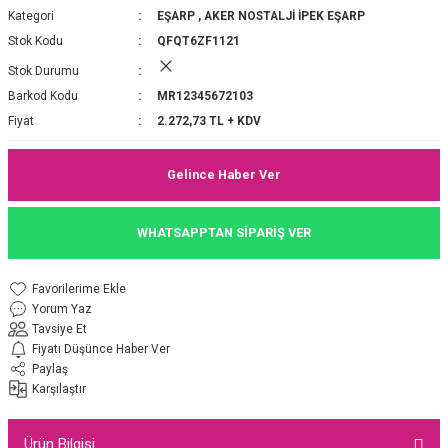
Kategori
EŞARP
,
AKER NOSTALJİ İPEK EŞARP
P 2025-2026 SONBAHAR KIŞ
E MONOGRAM ŞAL
Stok Kodu
QFQT6ZF1121
Stok Durumu
M JAKAR EŞARP
İNKIL MEDİNE İPEĞİ ŞAL
Barkod Kodu
MR12345672103
OOLTUCH PAMUK EŞARP
L
Fiyat
2.272,73 TL + KDV
GEL ŞİFON EŞARP
Gelince Haber Ver
LİĞİ İPEK KOTON EŞARP
WHATSAPPTAN SİPARİŞ VER
 EŞARP
LÜ ŞAL
Yorum Yaz
ARP
E İPEĞİ ŞAL
Tavsiye Et
Fiyatı Düşünce Haber Ver
L İPEK EŞARP
O ŞAL
Paylaş
Karşılaştır
ARP
ŞAL
Ürün Bilgisi