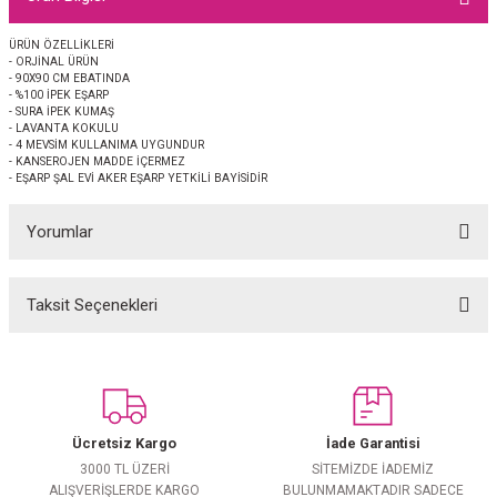
EŞARP
ÜRÜN ÖZELLİKLERİ
- ORJİNAL ÜRÜN
 EŞARP
AL
- 90X90 CM EBATINDA
- %100 İPEK EŞARP
- SURA İPEK KUMAŞ
İPEK EŞARP 2025-2026 SONBAHAR KIŞ
M JAKAR ŞAL
- LAVANTA KOKULU
- 4 MEVSİM KULLANIMA UYGUNDUR
- KANSEROJEN MADDE İÇERMEZ
- EŞARP ŞAL EVİ AKER EŞARP YETKİLİ BAYİSİDİR
GRAM EŞARP
ği İpek Koton Şal
Yorumlar
ARP
 EŞARP
LI ŞAL
Taksit Seçenekleri
Bu ürüne ilk yorumu siz yapın!
EŞARP
KARLI ŞAL
Yorum Yaz
 ŞAL
Ücretsiz Kargo
İade Garantisi
 ŞAL
3000 TL ÜZERİ
SİTEMİZDE İADEMİZ
ALIŞVERİŞLERDE KARGO
BULUNMAMAKTADIR SADECE