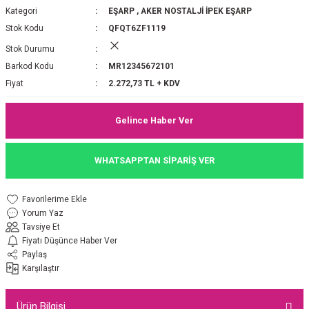
Kategori
EŞARP
,
AKER NOSTALJİ İPEK EŞARP
P 2025-2026 SONBAHAR KIŞ
E MONOGRAM ŞAL
Stok Kodu
QFQT6ZF1119
Stok Durumu
M JAKAR EŞARP
İNKIL MEDİNE İPEĞİ ŞAL
Barkod Kodu
MR12345672101
OOLTUCH PAMUK EŞARP
L
Fiyat
2.272,73 TL + KDV
GEL ŞİFON EŞARP
Gelince Haber Ver
LİĞİ İPEK KOTON EŞARP
WHATSAPPTAN SİPARİŞ VER
 EŞARP
LÜ ŞAL
Yorum Yaz
ARP
E İPEĞİ ŞAL
Tavsiye Et
Fiyatı Düşünce Haber Ver
L İPEK EŞARP
O ŞAL
Paylaş
Karşılaştır
ARP
ŞAL
Ürün Bilgisi