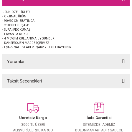
EŞARP
ÜRÜN ÖZELLİKLERİ
- ORJİNAL ÜRÜN
 EŞARP
AL
- 90X90 CM EBATINDA
- %100 İPEK EŞARP
- SURA İPEK KUMAŞ
İPEK EŞARP 2025-2026 SONBAHAR KIŞ
M JAKAR ŞAL
- LAVANTA KOKULU
- 4 MEVSİM KULLANIMA UYGUNDUR
- KANSEROJEN MADDE İÇERMEZ
- EŞARP ŞAL EVİ AKER EŞARP YETKİLİ BAYİSİDİR
GRAM EŞARP
ği İpek Koton Şal
Yorumlar
ARP
 EŞARP
LI ŞAL
Taksit Seçenekleri
Bu ürüne ilk yorumu siz yapın!
EŞARP
KARLI ŞAL
Yorum Yaz
 ŞAL
Ücretsiz Kargo
İade Garantisi
 ŞAL
3000 TL ÜZERİ
SİTEMİZDE İADEMİZ
ALIŞVERİŞLERDE KARGO
BULUNMAMAKTADIR SADECE