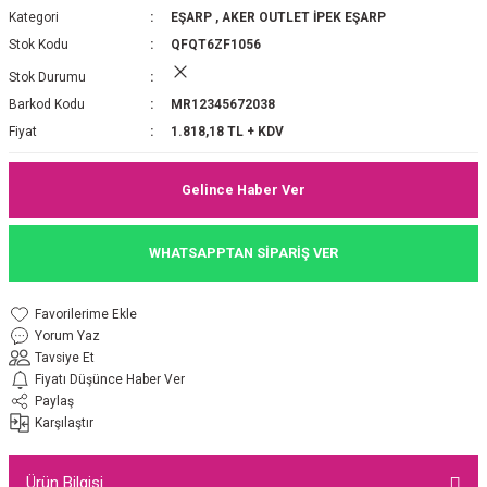
Kategori
EŞARP
,
AKER OUTLET İPEK EŞARP
P 2025-2026 SONBAHAR KIŞ
E MONOGRAM ŞAL
Stok Kodu
QFQT6ZF1056
Stok Durumu
M JAKAR EŞARP
İNKIL MEDİNE İPEĞİ ŞAL
Barkod Kodu
MR12345672038
OOLTUCH PAMUK EŞARP
L
Fiyat
1.818,18 TL + KDV
GEL ŞİFON EŞARP
Gelince Haber Ver
LİĞİ İPEK KOTON EŞARP
WHATSAPPTAN SİPARİŞ VER
 EŞARP
LÜ ŞAL
Yorum Yaz
ARP
E İPEĞİ ŞAL
Tavsiye Et
Fiyatı Düşünce Haber Ver
L İPEK EŞARP
O ŞAL
Paylaş
Karşılaştır
ARP
ŞAL
Ürün Bilgisi