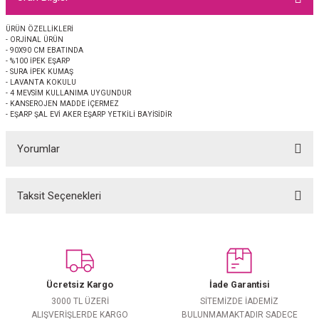
EŞARP
ÜRÜN ÖZELLİKLERİ
- ORJİNAL ÜRÜN
 EŞARP
AL
- 90X90 CM EBATINDA
- %100 İPEK EŞARP
- SURA İPEK KUMAŞ
İPEK EŞARP 2025-2026 SONBAHAR KIŞ
M JAKAR ŞAL
- LAVANTA KOKULU
- 4 MEVSİM KULLANIMA UYGUNDUR
- KANSEROJEN MADDE İÇERMEZ
- EŞARP ŞAL EVİ AKER EŞARP YETKİLİ BAYİSİDİR
GRAM EŞARP
ği İpek Koton Şal
Yorumlar
ARP
 EŞARP
LI ŞAL
Taksit Seçenekleri
Bu ürüne ilk yorumu siz yapın!
EŞARP
KARLI ŞAL
Yorum Yaz
 ŞAL
Ücretsiz Kargo
İade Garantisi
 ŞAL
3000 TL ÜZERİ
SİTEMİZDE İADEMİZ
ALIŞVERİŞLERDE KARGO
BULUNMAMAKTADIR SADECE