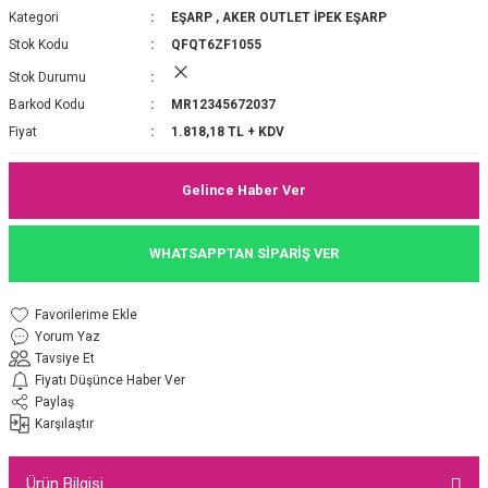
Kategori
EŞARP
,
AKER OUTLET İPEK EŞARP
P 2025-2026 SONBAHAR KIŞ
E MONOGRAM ŞAL
Stok Kodu
QFQT6ZF1055
Stok Durumu
M JAKAR EŞARP
İNKIL MEDİNE İPEĞİ ŞAL
Barkod Kodu
MR12345672037
OOLTUCH PAMUK EŞARP
L
Fiyat
1.818,18 TL + KDV
GEL ŞİFON EŞARP
Gelince Haber Ver
LİĞİ İPEK KOTON EŞARP
WHATSAPPTAN SİPARİŞ VER
 EŞARP
LÜ ŞAL
Yorum Yaz
ARP
E İPEĞİ ŞAL
Tavsiye Et
Fiyatı Düşünce Haber Ver
L İPEK EŞARP
O ŞAL
Paylaş
Karşılaştır
ARP
ŞAL
Ürün Bilgisi