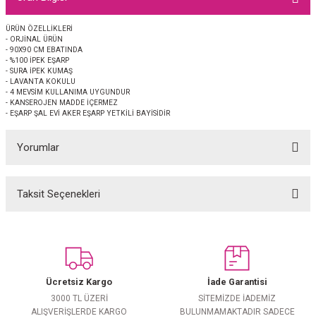
EŞARP
ÜRÜN ÖZELLİKLERİ
- ORJİNAL ÜRÜN
 EŞARP
AL
- 90X90 CM EBATINDA
- %100 İPEK EŞARP
- SURA İPEK KUMAŞ
İPEK EŞARP 2025-2026 SONBAHAR KIŞ
M JAKAR ŞAL
- LAVANTA KOKULU
- 4 MEVSİM KULLANIMA UYGUNDUR
- KANSEROJEN MADDE İÇERMEZ
- EŞARP ŞAL EVİ AKER EŞARP YETKİLİ BAYİSİDİR
GRAM EŞARP
ği İpek Koton Şal
Yorumlar
ARP
 EŞARP
LI ŞAL
Taksit Seçenekleri
Bu ürüne ilk yorumu siz yapın!
EŞARP
KARLI ŞAL
Yorum Yaz
 ŞAL
Ücretsiz Kargo
İade Garantisi
 ŞAL
3000 TL ÜZERİ
SİTEMİZDE İADEMİZ
ALIŞVERİŞLERDE KARGO
BULUNMAMAKTADIR SADECE