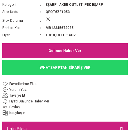
Kategori
EŞARP
,
AKER OUTLET İPEK EŞARP
P 2025-2026 SONBAHAR KIŞ
E MONOGRAM ŞAL
Stok Kodu
QFQT6ZF1053
Stok Durumu
M JAKAR EŞARP
İNKIL MEDİNE İPEĞİ ŞAL
Barkod Kodu
MR12345672035
OOLTUCH PAMUK EŞARP
L
Fiyat
1.818,18 TL + KDV
GEL ŞİFON EŞARP
Gelince Haber Ver
LİĞİ İPEK KOTON EŞARP
WHATSAPPTAN SİPARİŞ VER
 EŞARP
LÜ ŞAL
Yorum Yaz
ARP
E İPEĞİ ŞAL
Tavsiye Et
Fiyatı Düşünce Haber Ver
L İPEK EŞARP
O ŞAL
Paylaş
Karşılaştır
ARP
ŞAL
Ürün Bilgisi