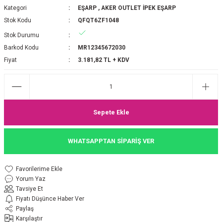
Kategori
EŞARP
,
AKER OUTLET İPEK EŞARP
P 2025-2026 SONBAHAR KIŞ
E MONOGRAM ŞAL
Stok Kodu
QFQT6ZF1048
Stok Durumu
M JAKAR EŞARP
İNKIL MEDİNE İPEĞİ ŞAL
Barkod Kodu
MR12345672030
OOLTUCH PAMUK EŞARP
L
Fiyat
3.181,82 TL + KDV
GEL ŞİFON EŞARP
LİĞİ İPEK KOTON EŞARP
Sepete Ekle
 EŞARP
LÜ ŞAL
WHATSAPPTAN SİPARİŞ VER
ARP
E İPEĞİ ŞAL
Yorum Yaz
L İPEK EŞARP
O ŞAL
Tavsiye Et
Fiyatı Düşünce Haber Ver
ARP
ŞAL
Paylaş
Karşılaştır