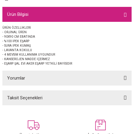
EŞARP
Ürün Bilgisi
 EŞARP
AL
ÜRÜN ÖZELLİKLERİ
- ORJİNAL ÜRÜN
İPEK EŞARP 2025-2026 SONBAHAR KIŞ
M JAKAR ŞAL
- 90X90 CM EBATINDA
- %100 İPEK EŞARP
- SURA İPEK KUMAŞ
GRAM EŞARP
ği İpek Koton Şal
- LAVANTA KOKULU
- 4 MEVSİM KULLANIMA UYGUNDUR
- KANSEROJEN MADDE İÇERMEZ
ARP
- EŞARP ŞAL EVİ AKER EŞARP YETKİLİ BAYİSİDİR
Yorumlar
 EŞARP
LI ŞAL
EŞARP
KARLI ŞAL
Taksit Seçenekleri
Bu ürüne ilk yorumu siz yapın!
 ŞAL
Yorum Yaz
 ŞAL