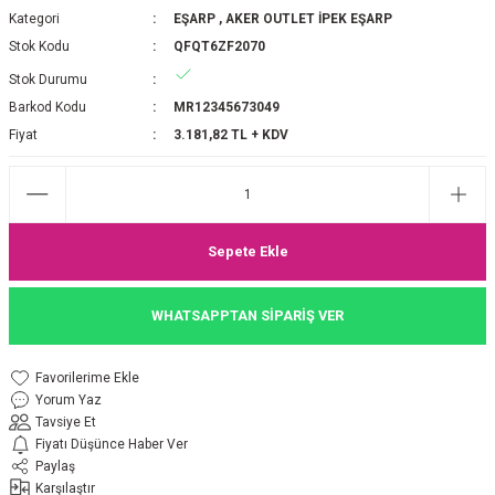
Kategori
EŞARP
,
AKER OUTLET İPEK EŞARP
P 2025-2026 SONBAHAR KIŞ
E MONOGRAM ŞAL
Stok Kodu
QFQT6ZF2070
M JAKAR EŞARP
İNKIL MEDİNE İPEĞİ ŞAL
Stok Durumu
Barkod Kodu
MR12345673049
OOLTUCH PAMUK EŞARP
L
Fiyat
3.181,82 TL + KDV
GEL ŞİFON EŞARP
LİĞİ İPEK KOTON EŞARP
Sepete Ekle
 EŞARP
LÜ ŞAL
WHATSAPPTAN SİPARİŞ VER
ARP
E İPEĞİ ŞAL
Yorum Yaz
L İPEK EŞARP
O ŞAL
Tavsiye Et
Fiyatı Düşünce Haber Ver
ARP
ŞAL
Paylaş
Karşılaştır