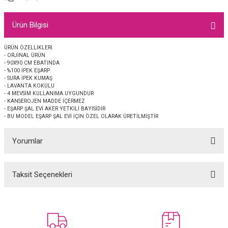
EŞARP
Ürün Bilgisi
 EŞARP
AL
ÜRÜN ÖZELLİKLERİ
- ORJİNAL ÜRÜN
İPEK EŞARP 2025-2026 SONBAHAR KIŞ
M JAKAR ŞAL
- 90X90 CM EBATINDA
- %100 İPEK EŞARP
- SURA İPEK KUMAŞ
GRAM EŞARP
ği İpek Koton Şal
- LAVANTA KOKULU
- 4 MEVSİM KULLANIMA UYGUNDUR
- KANSEROJEN MADDE İÇERMEZ
ARP
- EŞARP ŞAL EVİ AKER YETKİLİ BAYİSİDİR
- BU MODEL EŞARP ŞAL EVİ İÇİN ÖZEL OLARAK ÜRETİLMİŞTİR
 EŞARP
LI ŞAL
Yorumlar
EŞARP
KARLI ŞAL
Taksit Seçenekleri
Bu ürüne ilk yorumu siz yapın!
 ŞAL
 ŞAL
Yorum Yaz