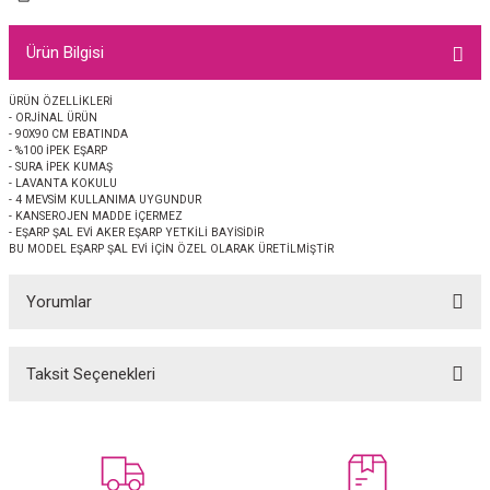
EŞARP
Ürün Bilgisi
 EŞARP
AL
ÜRÜN ÖZELLİKLERİ
- ORJİNAL ÜRÜN
İPEK EŞARP 2025-2026 SONBAHAR KIŞ
M JAKAR ŞAL
- 90X90 CM EBATINDA
- %100 İPEK EŞARP
- SURA İPEK KUMAŞ
GRAM EŞARP
ği İpek Koton Şal
- LAVANTA KOKULU
- 4 MEVSİM KULLANIMA UYGUNDUR
- KANSEROJEN MADDE İÇERMEZ
ARP
- EŞARP ŞAL EVİ AKER EŞARP YETKİLİ BAYİSİDİR
BU MODEL EŞARP ŞAL EVİ İÇİN ÖZEL OLARAK ÜRETİLMİŞTİR
 EŞARP
LI ŞAL
Yorumlar
EŞARP
KARLI ŞAL
Taksit Seçenekleri
Bu ürüne ilk yorumu siz yapın!
 ŞAL
 ŞAL
Yorum Yaz