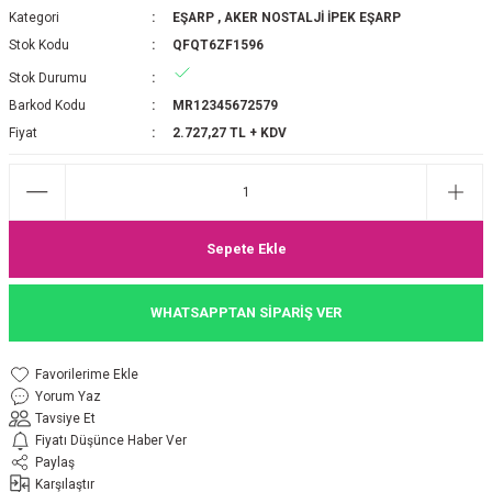
Kategori
EŞARP
,
AKER NOSTALJİ İPEK EŞARP
P 2025-2026 SONBAHAR KIŞ
E MONOGRAM ŞAL
Stok Kodu
QFQT6ZF1596
Stok Durumu
M JAKAR EŞARP
İNKIL MEDİNE İPEĞİ ŞAL
Barkod Kodu
MR12345672579
OOLTUCH PAMUK EŞARP
L
Fiyat
2.727,27 TL + KDV
GEL ŞİFON EŞARP
LİĞİ İPEK KOTON EŞARP
Sepete Ekle
 EŞARP
LÜ ŞAL
WHATSAPPTAN SİPARİŞ VER
ARP
E İPEĞİ ŞAL
Yorum Yaz
L İPEK EŞARP
O ŞAL
Tavsiye Et
Fiyatı Düşünce Haber Ver
ARP
ŞAL
Paylaş
Karşılaştır