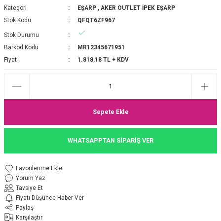
Kategori
EŞARP
,
AKER OUTLET İPEK EŞARP
P 2025-2026 SONBAHAR KIŞ
E MONOGRAM ŞAL
Stok Kodu
QFQT6ZF967
Stok Durumu
M JAKAR EŞARP
İNKIL MEDİNE İPEĞİ ŞAL
Barkod Kodu
MR12345671951
OOLTUCH PAMUK EŞARP
L
Fiyat
1.818,18 TL + KDV
GEL ŞİFON EŞARP
LİĞİ İPEK KOTON EŞARP
Sepete Ekle
 EŞARP
LÜ ŞAL
WHATSAPPTAN SİPARİŞ VER
ARP
E İPEĞİ ŞAL
Yorum Yaz
L İPEK EŞARP
O ŞAL
Tavsiye Et
Fiyatı Düşünce Haber Ver
ARP
ŞAL
Paylaş
Karşılaştır