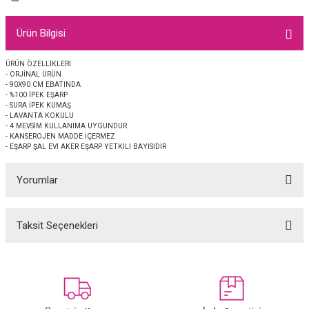
EŞARP
Ürün Bilgisi
 EŞARP
AL
ÜRÜN ÖZELLİKLERİ
- ORJİNAL ÜRÜN
İPEK EŞARP 2025-2026 SONBAHAR KIŞ
M JAKAR ŞAL
- 90X90 CM EBATINDA
- %100 İPEK EŞARP
- SURA İPEK KUMAŞ
GRAM EŞARP
ği İpek Koton Şal
- LAVANTA KOKULU
- 4 MEVSİM KULLANIMA UYGUNDUR
- KANSEROJEN MADDE İÇERMEZ
ARP
- EŞARP ŞAL EVİ AKER EŞARP YETKİLİ BAYİSİDİR
Yorumlar
 EŞARP
LI ŞAL
EŞARP
KARLI ŞAL
Taksit Seçenekleri
Bu ürüne ilk yorumu siz yapın!
 ŞAL
Yorum Yaz
 ŞAL