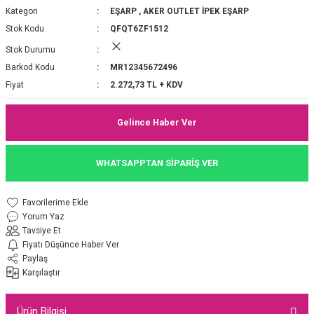
Kategori
EŞARP
,
AKER OUTLET İPEK EŞARP
P 2025-2026 SONBAHAR KIŞ
E MONOGRAM ŞAL
Stok Kodu
QFQT6ZF1512
Stok Durumu
M JAKAR EŞARP
İNKIL MEDİNE İPEĞİ ŞAL
Barkod Kodu
MR12345672496
OOLTUCH PAMUK EŞARP
L
Fiyat
2.272,73 TL + KDV
GEL ŞİFON EŞARP
Gelince Haber Ver
LİĞİ İPEK KOTON EŞARP
WHATSAPPTAN SİPARİŞ VER
 EŞARP
LÜ ŞAL
Yorum Yaz
ARP
E İPEĞİ ŞAL
Tavsiye Et
Fiyatı Düşünce Haber Ver
L İPEK EŞARP
O ŞAL
Paylaş
Karşılaştır
ARP
ŞAL
Ürün Bilgisi