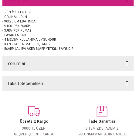
EŞARP
ÜRÜN ÖZELLİKLERİ
- ORJİNAL ÜRÜN
 EŞARP
AL
- 90X90 CM EBATINDA
- %100 İPEK EŞARP
- SURA İPEK KUMAŞ
İPEK EŞARP 2025-2026 SONBAHAR KIŞ
M JAKAR ŞAL
- LAVANTA KOKULU
- 4 MEVSİM KULLANIMA UYGUNDUR
- KANSEROJEN MADDE İÇERMEZ
- EŞARP ŞAL EVİ AKER EŞARP YETKİLİ BAYİSİDİR
GRAM EŞARP
ği İpek Koton Şal
Yorumlar
ARP
 EŞARP
LI ŞAL
Taksit Seçenekleri
Bu ürüne ilk yorumu siz yapın!
EŞARP
KARLI ŞAL
Yorum Yaz
 ŞAL
Ücretsiz Kargo
İade Garantisi
 ŞAL
3000 TL ÜZERİ
SİTEMİZDE İADEMİZ
ALIŞVERİŞLERDE KARGO
BULUNMAMAKTADIR SADECE