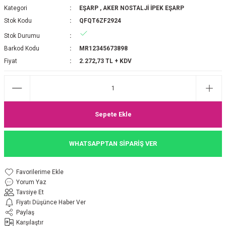
Kategori
EŞARP
,
AKER NOSTALJİ İPEK EŞARP
P 2025-2026 SONBAHAR KIŞ
E MONOGRAM ŞAL
Stok Kodu
QFQT6ZF2924
Stok Durumu
M JAKAR EŞARP
İNKIL MEDİNE İPEĞİ ŞAL
Barkod Kodu
MR12345673898
OOLTUCH PAMUK EŞARP
L
Fiyat
2.272,73 TL + KDV
GEL ŞİFON EŞARP
LİĞİ İPEK KOTON EŞARP
Sepete Ekle
 EŞARP
LÜ ŞAL
WHATSAPPTAN SİPARİŞ VER
ARP
E İPEĞİ ŞAL
Yorum Yaz
L İPEK EŞARP
O ŞAL
Tavsiye Et
Fiyatı Düşünce Haber Ver
ARP
ŞAL
Paylaş
Karşılaştır