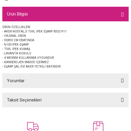
EŞARP
Ürün Bilgisi
 EŞARP
AL
ÜRÜN ÖZELLİKLERİ
- AKER NOSTALJİ TİVİL İPEK EŞARP 8332-911
İPEK EŞARP 2025-2026 SONBAHAR KIŞ
M JAKAR ŞAL
- ORJİNAL ÜRÜN
- 90X90 CM EBATINDA
- %100 İPEK EŞARP
GRAM EŞARP
ği İpek Koton Şal
- TİVİL İPEK KUMAŞ
- LAVANTA KOKULU
- 4 MEVSİM KULLANIMA UYGUNDUR
ARP
- KANSEROJEN MADDE İÇERMEZ
- EŞARP ŞAL EVİ AKER YETKİLİ BAYİSİDİR
 EŞARP
LI ŞAL
Yorumlar
EŞARP
KARLI ŞAL
Taksit Seçenekleri
Bu ürüne ilk yorumu siz yapın!
 ŞAL
 ŞAL
Yorum Yaz