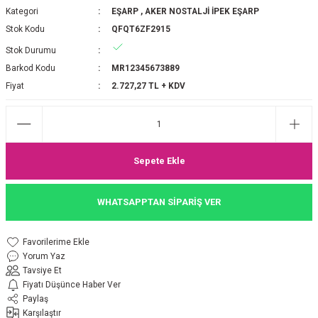
Kategori
EŞARP
,
AKER NOSTALJİ İPEK EŞARP
P 2025-2026 SONBAHAR KIŞ
E MONOGRAM ŞAL
Stok Kodu
QFQT6ZF2915
Stok Durumu
M JAKAR EŞARP
İNKIL MEDİNE İPEĞİ ŞAL
Barkod Kodu
MR12345673889
OOLTUCH PAMUK EŞARP
L
Fiyat
2.727,27 TL + KDV
GEL ŞİFON EŞARP
LİĞİ İPEK KOTON EŞARP
Sepete Ekle
 EŞARP
LÜ ŞAL
WHATSAPPTAN SİPARİŞ VER
ARP
E İPEĞİ ŞAL
Yorum Yaz
L İPEK EŞARP
O ŞAL
Tavsiye Et
Fiyatı Düşünce Haber Ver
ARP
ŞAL
Paylaş
Karşılaştır