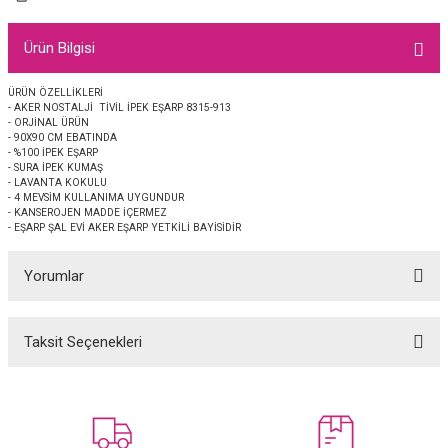
EŞARP
Ürün Bilgisi
 EŞARP
AL
ÜRÜN ÖZELLİKLERİ
- AKER NOSTALJİ TİVİL İPEK EŞARP 8315-913
İPEK EŞARP 2025-2026 SONBAHAR KIŞ
M JAKAR ŞAL
- ORJİNAL ÜRÜN
- 90X90 CM EBATINDA
- %100 İPEK EŞARP
GRAM EŞARP
ği İpek Koton Şal
- SURA İPEK KUMAŞ
- LAVANTA KOKULU
- 4 MEVSİM KULLANIMA UYGUNDUR
ARP
- KANSEROJEN MADDE İÇERMEZ
- EŞARP ŞAL EVİ AKER EŞARP YETKİLİ BAYİSİDİR
 EŞARP
LI ŞAL
Yorumlar
EŞARP
KARLI ŞAL
Taksit Seçenekleri
Bu ürüne ilk yorumu siz yapın!
 ŞAL
 ŞAL
Yorum Yaz