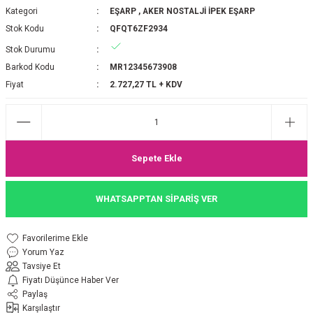
Kategori
EŞARP
,
AKER NOSTALJİ İPEK EŞARP
P 2025-2026 SONBAHAR KIŞ
E MONOGRAM ŞAL
Stok Kodu
QFQT6ZF2934
Stok Durumu
M JAKAR EŞARP
İNKIL MEDİNE İPEĞİ ŞAL
Barkod Kodu
MR12345673908
OOLTUCH PAMUK EŞARP
L
Fiyat
2.727,27 TL + KDV
GEL ŞİFON EŞARP
LİĞİ İPEK KOTON EŞARP
Sepete Ekle
 EŞARP
LÜ ŞAL
WHATSAPPTAN SİPARİŞ VER
ARP
E İPEĞİ ŞAL
Yorum Yaz
L İPEK EŞARP
O ŞAL
Tavsiye Et
Fiyatı Düşünce Haber Ver
ARP
ŞAL
Paylaş
Karşılaştır