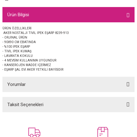
EŞARP
Ürün Bilgisi
 EŞARP
AL
ÜRÜN ÖZELLİKLERİ
AKER NOSTALJİ TİVİL İPEK EŞARP 8239-913
İPEK EŞARP 2025-2026 SONBAHAR KIŞ
M JAKAR ŞAL
- ORJİNAL ÜRÜN
- 90X90 CM EBATINDA
- %100 İPEK EŞARP
GRAM EŞARP
ği İpek Koton Şal
- TİVİL İPEK KUMAŞ
- LAVANTA KOKULU
- 4 MEVSİM KULLANIMA UYGUNDUR
ARP
- KANSEROJEN MADDE İÇERMEZ
- EŞARP ŞAL EVİ AKER YETKİLİ BAYİSİDİR
 EŞARP
LI ŞAL
Yorumlar
EŞARP
KARLI ŞAL
Taksit Seçenekleri
Bu ürüne ilk yorumu siz yapın!
 ŞAL
 ŞAL
Yorum Yaz