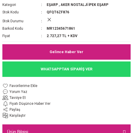
Kategori
EŞARP
,
AKER NOSTALJİ İPEK EŞARP
P 2025-2026 SONBAHAR KIŞ
E MONOGRAM ŞAL
Stok Kodu
QFQT6ZF876
Stok Durumu
M JAKAR EŞARP
İNKIL MEDİNE İPEĞİ ŞAL
Barkod Kodu
MR12345671861
OOLTUCH PAMUK EŞARP
L
Fiyat
2.727,27 TL + KDV
GEL ŞİFON EŞARP
Gelince Haber Ver
LİĞİ İPEK KOTON EŞARP
WHATSAPPTAN SİPARİŞ VER
 EŞARP
LÜ ŞAL
Yorum Yaz
ARP
E İPEĞİ ŞAL
Tavsiye Et
Fiyatı Düşünce Haber Ver
L İPEK EŞARP
O ŞAL
Paylaş
Karşılaştır
ARP
ŞAL
Ürün Bilgisi