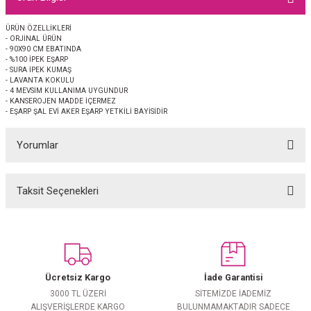
EŞARP
ÜRÜN ÖZELLİKLERİ
- ORJİNAL ÜRÜN
 EŞARP
AL
- 90X90 CM EBATINDA
- %100 İPEK EŞARP
- SURA İPEK KUMAŞ
İPEK EŞARP 2025-2026 SONBAHAR KIŞ
M JAKAR ŞAL
- LAVANTA KOKULU
- 4 MEVSİM KULLANIMA UYGUNDUR
- KANSEROJEN MADDE İÇERMEZ
- EŞARP ŞAL EVİ AKER EŞARP YETKİLİ BAYİSİDİR
GRAM EŞARP
ği İpek Koton Şal
Yorumlar
ARP
 EŞARP
LI ŞAL
Taksit Seçenekleri
Bu ürüne ilk yorumu siz yapın!
EŞARP
KARLI ŞAL
Yorum Yaz
 ŞAL
Ücretsiz Kargo
İade Garantisi
 ŞAL
3000 TL ÜZERİ
SİTEMİZDE İADEMİZ
ALIŞVERİŞLERDE KARGO
BULUNMAMAKTADIR SADECE