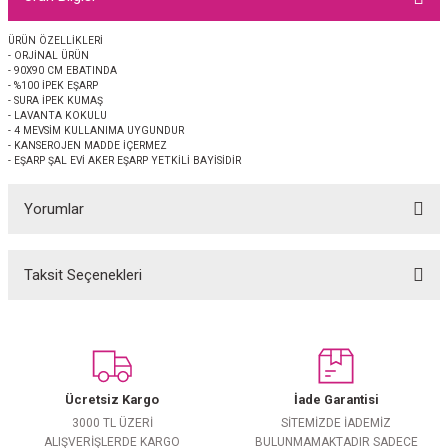
EŞARP
ÜRÜN ÖZELLİKLERİ
- ORJİNAL ÜRÜN
 EŞARP
AL
- 90X90 CM EBATINDA
- %100 İPEK EŞARP
- SURA İPEK KUMAŞ
İPEK EŞARP 2025-2026 SONBAHAR KIŞ
M JAKAR ŞAL
- LAVANTA KOKULU
- 4 MEVSİM KULLANIMA UYGUNDUR
- KANSEROJEN MADDE İÇERMEZ
- EŞARP ŞAL EVİ AKER EŞARP YETKİLİ BAYİSİDİR
GRAM EŞARP
ği İpek Koton Şal
Yorumlar
ARP
 EŞARP
LI ŞAL
Taksit Seçenekleri
Bu ürüne ilk yorumu siz yapın!
EŞARP
KARLI ŞAL
Yorum Yaz
 ŞAL
Ücretsiz Kargo
İade Garantisi
 ŞAL
3000 TL ÜZERİ
SİTEMİZDE İADEMİZ
ALIŞVERİŞLERDE KARGO
BULUNMAMAKTADIR SADECE