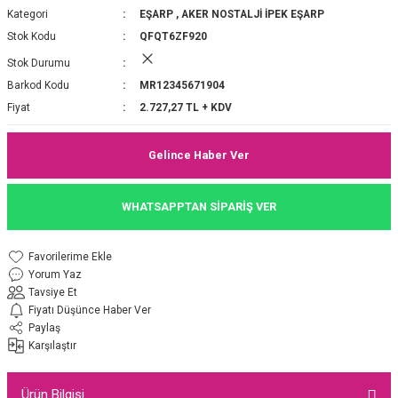
Kategori
EŞARP
,
AKER NOSTALJİ İPEK EŞARP
P 2025-2026 SONBAHAR KIŞ
E MONOGRAM ŞAL
Stok Kodu
QFQT6ZF920
Stok Durumu
M JAKAR EŞARP
İNKIL MEDİNE İPEĞİ ŞAL
Barkod Kodu
MR12345671904
OOLTUCH PAMUK EŞARP
L
Fiyat
2.727,27 TL + KDV
GEL ŞİFON EŞARP
Gelince Haber Ver
LİĞİ İPEK KOTON EŞARP
WHATSAPPTAN SİPARİŞ VER
 EŞARP
LÜ ŞAL
Yorum Yaz
ARP
E İPEĞİ ŞAL
Tavsiye Et
Fiyatı Düşünce Haber Ver
L İPEK EŞARP
O ŞAL
Paylaş
Karşılaştır
ARP
ŞAL
Ürün Bilgisi