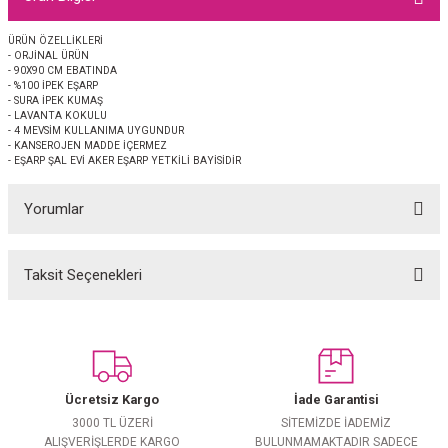
EŞARP
ÜRÜN ÖZELLİKLERİ
- ORJİNAL ÜRÜN
 EŞARP
AL
- 90X90 CM EBATINDA
- %100 İPEK EŞARP
- SURA İPEK KUMAŞ
İPEK EŞARP 2025-2026 SONBAHAR KIŞ
M JAKAR ŞAL
- LAVANTA KOKULU
- 4 MEVSİM KULLANIMA UYGUNDUR
- KANSEROJEN MADDE İÇERMEZ
- EŞARP ŞAL EVİ AKER EŞARP YETKİLİ BAYİSİDİR
GRAM EŞARP
ği İpek Koton Şal
Yorumlar
ARP
 EŞARP
LI ŞAL
Taksit Seçenekleri
Bu ürüne ilk yorumu siz yapın!
EŞARP
KARLI ŞAL
Yorum Yaz
 ŞAL
Ücretsiz Kargo
İade Garantisi
 ŞAL
3000 TL ÜZERİ
SİTEMİZDE İADEMİZ
ALIŞVERİŞLERDE KARGO
BULUNMAMAKTADIR SADECE