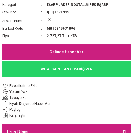
Kategori
EŞARP
,
AKER NOSTALJİ İPEK EŞARP
P 2025-2026 SONBAHAR KIŞ
E MONOGRAM ŞAL
Stok Kodu
QFQT6ZF912
Stok Durumu
M JAKAR EŞARP
İNKIL MEDİNE İPEĞİ ŞAL
Barkod Kodu
MR12345671896
OOLTUCH PAMUK EŞARP
L
Fiyat
2.727,27 TL + KDV
GEL ŞİFON EŞARP
Gelince Haber Ver
LİĞİ İPEK KOTON EŞARP
WHATSAPPTAN SİPARİŞ VER
 EŞARP
LÜ ŞAL
Yorum Yaz
ARP
E İPEĞİ ŞAL
Tavsiye Et
Fiyatı Düşünce Haber Ver
L İPEK EŞARP
O ŞAL
Paylaş
Karşılaştır
ARP
ŞAL
Ürün Bilgisi