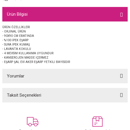
EŞARP
Ürün Bilgisi
 EŞARP
AL
ÜRÜN ÖZELLİKLERİ
- ORJİNAL ÜRÜN
İPEK EŞARP 2025-2026 SONBAHAR KIŞ
M JAKAR ŞAL
- 90X90 CM EBATINDA
- %100 İPEK EŞARP
- SURA İPEK KUMAŞ
GRAM EŞARP
ği İpek Koton Şal
- LAVANTA KOKULU
- 4 MEVSİM KULLANIMA UYGUNDUR
- KANSEROJEN MADDE İÇERMEZ
ARP
- EŞARP ŞAL EVİ AKER EŞARP YETKİLİ BAYİSİDİR
Yorumlar
 EŞARP
LI ŞAL
EŞARP
KARLI ŞAL
Taksit Seçenekleri
Bu ürüne ilk yorumu siz yapın!
 ŞAL
Yorum Yaz
 ŞAL