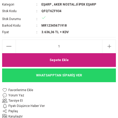
Kategori
EŞARP
,
AKER NOSTALJİ İPEK EŞARP
P 2025-2026 SONBAHAR KIŞ
E MONOGRAM ŞAL
Stok Kodu
QFQT6ZF934
M JAKAR EŞARP
İNKIL MEDİNE İPEĞİ ŞAL
Stok Durumu
Barkod Kodu
MR12345671918
OOLTUCH PAMUK EŞARP
L
Fiyat
3.636,36 TL + KDV
GEL ŞİFON EŞARP
LİĞİ İPEK KOTON EŞARP
Sepete Ekle
 EŞARP
LÜ ŞAL
WHATSAPPTAN SİPARİŞ VER
ARP
E İPEĞİ ŞAL
Yorum Yaz
L İPEK EŞARP
O ŞAL
Tavsiye Et
Fiyatı Düşünce Haber Ver
ARP
ŞAL
Paylaş
Karşılaştır