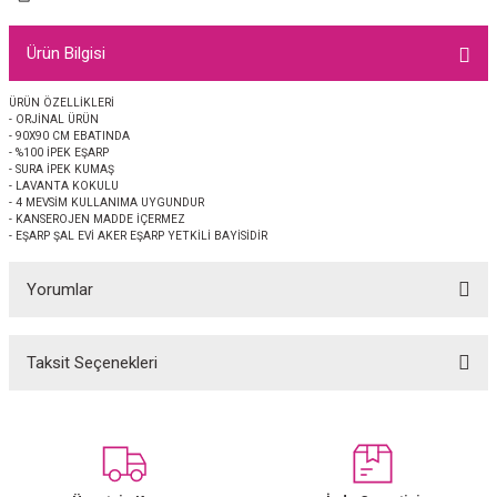
EŞARP
Ürün Bilgisi
 EŞARP
AL
ÜRÜN ÖZELLİKLERİ
- ORJİNAL ÜRÜN
İPEK EŞARP 2025-2026 SONBAHAR KIŞ
M JAKAR ŞAL
- 90X90 CM EBATINDA
- %100 İPEK EŞARP
- SURA İPEK KUMAŞ
GRAM EŞARP
ği İpek Koton Şal
- LAVANTA KOKULU
- 4 MEVSİM KULLANIMA UYGUNDUR
- KANSEROJEN MADDE İÇERMEZ
ARP
- EŞARP ŞAL EVİ AKER EŞARP YETKİLİ BAYİSİDİR
Yorumlar
 EŞARP
LI ŞAL
EŞARP
KARLI ŞAL
Taksit Seçenekleri
Bu ürüne ilk yorumu siz yapın!
 ŞAL
Yorum Yaz
 ŞAL