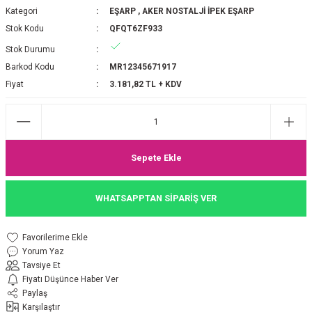
Kategori
EŞARP
,
AKER NOSTALJİ İPEK EŞARP
P 2025-2026 SONBAHAR KIŞ
E MONOGRAM ŞAL
Stok Kodu
QFQT6ZF933
Stok Durumu
M JAKAR EŞARP
İNKIL MEDİNE İPEĞİ ŞAL
Barkod Kodu
MR12345671917
OOLTUCH PAMUK EŞARP
L
Fiyat
3.181,82 TL + KDV
GEL ŞİFON EŞARP
LİĞİ İPEK KOTON EŞARP
Sepete Ekle
 EŞARP
LÜ ŞAL
WHATSAPPTAN SİPARİŞ VER
ARP
E İPEĞİ ŞAL
Yorum Yaz
L İPEK EŞARP
O ŞAL
Tavsiye Et
Fiyatı Düşünce Haber Ver
ARP
ŞAL
Paylaş
Karşılaştır