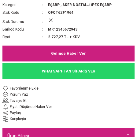
Kategori
EŞARP
,
AKER NOSTALJİ İPEK EŞARP
P 2025-2026 SONBAHAR KIŞ
E MONOGRAM ŞAL
Stok Kodu
QFQT6ZF1964
Stok Durumu
M JAKAR EŞARP
İNKIL MEDİNE İPEĞİ ŞAL
Barkod Kodu
MR12345672943
OOLTUCH PAMUK EŞARP
L
Fiyat
2.727,27 TL + KDV
GEL ŞİFON EŞARP
Gelince Haber Ver
LİĞİ İPEK KOTON EŞARP
WHATSAPPTAN SİPARİŞ VER
 EŞARP
LÜ ŞAL
Yorum Yaz
ARP
E İPEĞİ ŞAL
Tavsiye Et
Fiyatı Düşünce Haber Ver
L İPEK EŞARP
O ŞAL
Paylaş
Karşılaştır
ARP
ŞAL
Ürün Bilgisi