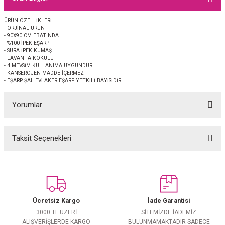
EŞARP
ÜRÜN ÖZELLİKLERİ
- ORJİNAL ÜRÜN
 EŞARP
AL
- 90X90 CM EBATINDA
- %100 İPEK EŞARP
- SURA İPEK KUMAŞ
İPEK EŞARP 2025-2026 SONBAHAR KIŞ
M JAKAR ŞAL
- LAVANTA KOKULU
- 4 MEVSİM KULLANIMA UYGUNDUR
- KANSEROJEN MADDE İÇERMEZ
- EŞARP ŞAL EVİ AKER EŞARP YETKİLİ BAYİSİDİR
GRAM EŞARP
ği İpek Koton Şal
Yorumlar
ARP
 EŞARP
LI ŞAL
Taksit Seçenekleri
Bu ürüne ilk yorumu siz yapın!
EŞARP
KARLI ŞAL
Yorum Yaz
 ŞAL
Ücretsiz Kargo
İade Garantisi
 ŞAL
3000 TL ÜZERİ
SİTEMİZDE İADEMİZ
ALIŞVERİŞLERDE KARGO
BULUNMAMAKTADIR SADECE