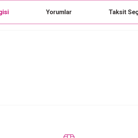
gisi
Yorumlar
Taksit Seç
Bu ürüne ilk yorumu siz yapın!