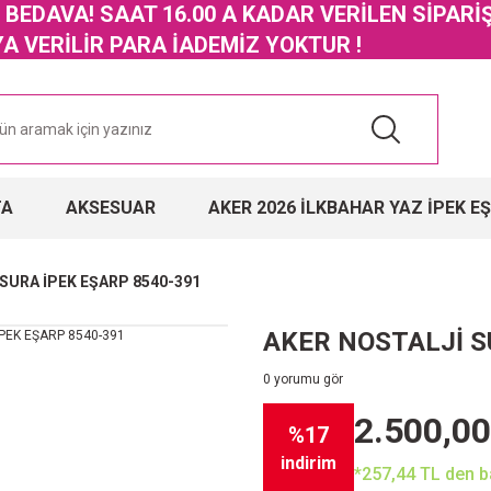
GO BEDAVA! SAAT 16.00 A KADAR VERİLEN SİPARİ
 VERİLİR PARA İADEMİZ YOKTUR !
TA
AKSESUAR
AKER 2026 İLKBAHAR YAZ İPEK E
SURA İPEK EŞARP 8540-391
AKER NOSTALJİ S
0 yorumu gör
2.500,00
%17
indirim
*257,44 TL den ba