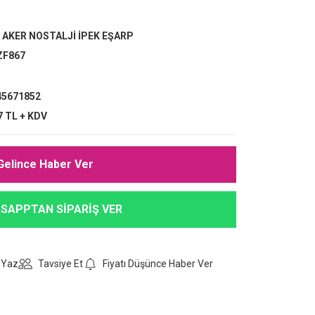
,
AKER NOSTALJİ İPEK EŞARP
ZF867
5671852
7 TL + KDV
Gelince Haber Ver
SAPPTAN SİPARİŞ VER
 Yaz
Tavsiye Et
Fiyatı Düşünce Haber Ver