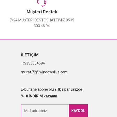
Müşteri Destek
7/24 MÜŞTERİ DESTEK HATTIMIZ 0535
303 46 94
İLETİŞİM
5353034694
murat.72@windowslive.com
E-bültene abone olun, ilk siparişinizde
%10 İNDİRİM kazanın
KAYDOL