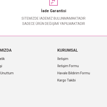
Yorum Yaz
İade Garantisi
SİTEMİZDE İADEMİZ BULUNMAMAKTADIR
SADECE ÜRÜN DEĞİŞİMİ YAPILMAKTADIR
IMIZDA
KURUMSAL
elik
İletişim
şi
İletişim Formu
i Unuttum
Havale Bildirim Formu
Kargo Takibi