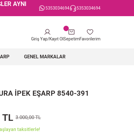
ŞLER AYNI
5353034694
5353034694
Giriş Yap/Kayıt Ol
Sepetim
Favorilerim
ŞARP
GENEL MARKALAR
URA İPEK EŞARP 8540-391
 TL
3.000,00 TL
şlayan taksitlerle!