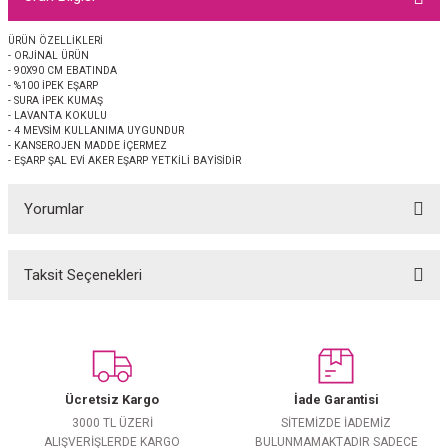
EŞARP
ÜRÜN ÖZELLİKLERİ
- ORJİNAL ÜRÜN
 EŞARP
AL
- 90X90 CM EBATINDA
- %100 İPEK EŞARP
- SURA İPEK KUMAŞ
İPEK EŞARP 2025-2026 SONBAHAR KIŞ
M JAKAR ŞAL
- LAVANTA KOKULU
- 4 MEVSİM KULLANIMA UYGUNDUR
- KANSEROJEN MADDE İÇERMEZ
- EŞARP ŞAL EVİ AKER EŞARP YETKİLİ BAYİSİDİR
GRAM EŞARP
ği İpek Koton Şal
Yorumlar
ARP
 EŞARP
LI ŞAL
Taksit Seçenekleri
Bu ürüne ilk yorumu siz yapın!
EŞARP
KARLI ŞAL
Yorum Yaz
 ŞAL
Ücretsiz Kargo
İade Garantisi
 ŞAL
3000 TL ÜZERİ
SİTEMİZDE İADEMİZ
ALIŞVERİŞLERDE KARGO
BULUNMAMAKTADIR SADECE