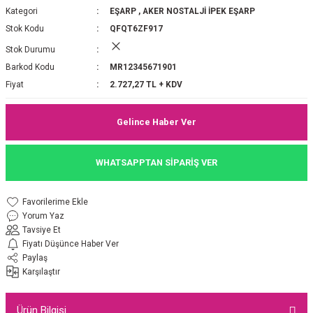
Kategori
EŞARP
,
AKER NOSTALJİ İPEK EŞARP
P 2025-2026 SONBAHAR KIŞ
E MONOGRAM ŞAL
Stok Kodu
QFQT6ZF917
Stok Durumu
M JAKAR EŞARP
İNKIL MEDİNE İPEĞİ ŞAL
Barkod Kodu
MR12345671901
OOLTUCH PAMUK EŞARP
L
Fiyat
2.727,27 TL + KDV
GEL ŞİFON EŞARP
Gelince Haber Ver
LİĞİ İPEK KOTON EŞARP
WHATSAPPTAN SİPARİŞ VER
 EŞARP
LÜ ŞAL
Yorum Yaz
ARP
E İPEĞİ ŞAL
Tavsiye Et
Fiyatı Düşünce Haber Ver
L İPEK EŞARP
O ŞAL
Paylaş
Karşılaştır
ARP
ŞAL
Ürün Bilgisi