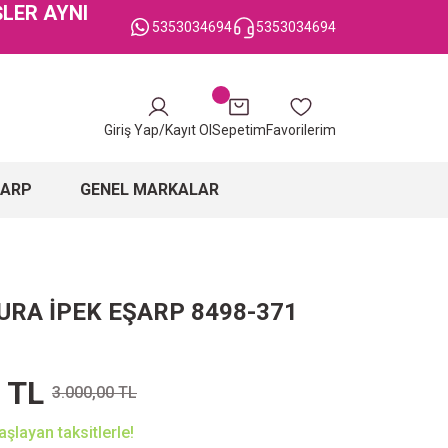
ŞLER AYNI
5353034694
5353034694
Giriş Yap/Kayıt Ol
Sepetim
Favorilerim
ŞARP
GENEL MARKALAR
URA İPEK EŞARP 8498-371
 TL
3.000,00 TL
şlayan taksitlerle!