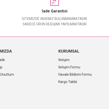
Yorum Yaz
İade Garantisi
SİTEMİZDE İADEMİZ BULUNMAMAKTADIR
SADECE ÜRÜN DEĞİŞİMİ YAPILMAKTADIR
IMIZDA
KURUMSAL
elik
İletişim
şi
İletişim Formu
i Unuttum
Havale Bildirim Formu
Kargo Takibi