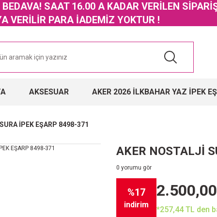
GO BEDAVA! SAAT 16.00 A KADAR VERİLEN SİPARİ
 VERİLİR PARA İADEMİZ YOKTUR !
TA
AKSESUAR
AKER 2026 İLKBAHAR YAZ İPEK E
SURA İPEK EŞARP 8498-371
AKER NOSTALJİ S
0 yorumu gör
2.500,00
%17
indirim
*257,44 TL den ba