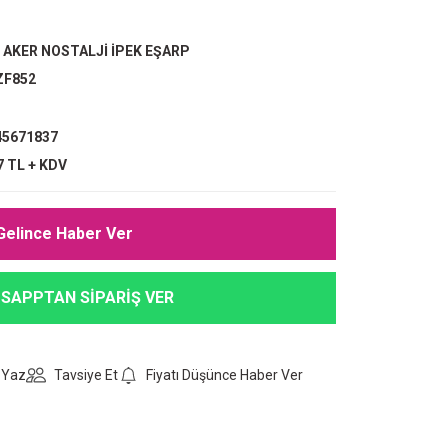
,
AKER NOSTALJİ İPEK EŞARP
ZF852
5671837
7 TL + KDV
Gelince Haber Ver
SAPPTAN SİPARİŞ VER
 Yaz
Tavsiye Et
Fiyatı Düşünce Haber Ver