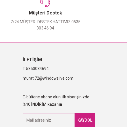
Müşteri Destek
7/24 MÜŞTERİ DESTEK HATTIMIZ 0535
303 46 94
İLETİŞİM
5353034694
murat.72@windowslive.com
E-bültene abone olun, ilk siparişinizde
%10 İNDİRİM kazanın
KAYDOL