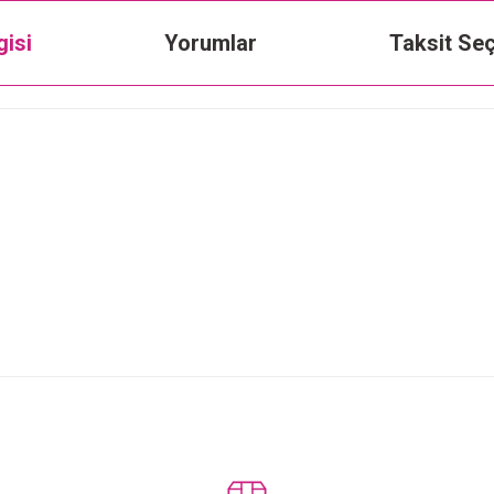
gisi
Yorumlar
Taksit Seç
Bu ürüne ilk yorumu siz yapın!