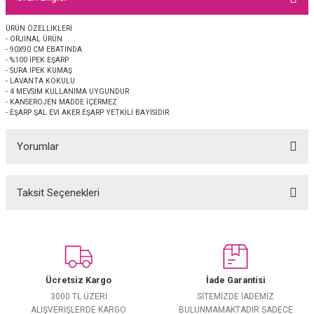
EŞARP
ÜRÜN ÖZELLİKLERİ
- ORJİNAL ÜRÜN
 EŞARP
AL
- 90X90 CM EBATINDA
- %100 İPEK EŞARP
- SURA İPEK KUMAŞ
İPEK EŞARP 2025-2026 SONBAHAR KIŞ
M JAKAR ŞAL
- LAVANTA KOKULU
- 4 MEVSİM KULLANIMA UYGUNDUR
- KANSEROJEN MADDE İÇERMEZ
- EŞARP ŞAL EVİ AKER EŞARP YETKİLİ BAYİSİDİR
GRAM EŞARP
ği İpek Koton Şal
Yorumlar
ARP
 EŞARP
LI ŞAL
Taksit Seçenekleri
Bu ürüne ilk yorumu siz yapın!
EŞARP
KARLI ŞAL
Yorum Yaz
 ŞAL
Ücretsiz Kargo
İade Garantisi
 ŞAL
3000 TL ÜZERİ
SİTEMİZDE İADEMİZ
ALIŞVERİŞLERDE KARGO
BULUNMAMAKTADIR SADECE