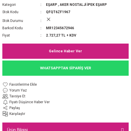
Kategori
EŞARP
,
AKER NOSTALJİ İPEK EŞARP
P 2025-2026 SONBAHAR KIŞ
E MONOGRAM ŞAL
Stok Kodu
QFQT6ZF1967
Stok Durumu
M JAKAR EŞARP
İNKIL MEDİNE İPEĞİ ŞAL
Barkod Kodu
MR12345672946
OOLTUCH PAMUK EŞARP
L
Fiyat
2.727,27 TL + KDV
GEL ŞİFON EŞARP
Gelince Haber Ver
LİĞİ İPEK KOTON EŞARP
WHATSAPPTAN SİPARİŞ VER
 EŞARP
LÜ ŞAL
Yorum Yaz
ARP
E İPEĞİ ŞAL
Tavsiye Et
Fiyatı Düşünce Haber Ver
L İPEK EŞARP
O ŞAL
Paylaş
Karşılaştır
ARP
ŞAL
Ürün Bilgisi