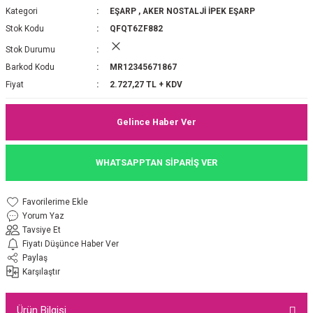
Kategori
EŞARP
,
AKER NOSTALJİ İPEK EŞARP
P 2025-2026 SONBAHAR KIŞ
E MONOGRAM ŞAL
Stok Kodu
QFQT6ZF882
Stok Durumu
M JAKAR EŞARP
İNKIL MEDİNE İPEĞİ ŞAL
Barkod Kodu
MR12345671867
OOLTUCH PAMUK EŞARP
L
Fiyat
2.727,27 TL + KDV
GEL ŞİFON EŞARP
Gelince Haber Ver
LİĞİ İPEK KOTON EŞARP
WHATSAPPTAN SİPARİŞ VER
 EŞARP
LÜ ŞAL
Yorum Yaz
ARP
E İPEĞİ ŞAL
Tavsiye Et
Fiyatı Düşünce Haber Ver
L İPEK EŞARP
O ŞAL
Paylaş
Karşılaştır
ARP
ŞAL
Ürün Bilgisi