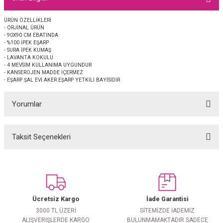
EŞARP
ÜRÜN ÖZELLİKLERİ
- ORJİNAL ÜRÜN
 EŞARP
AL
- 90X90 CM EBATINDA
- %100 İPEK EŞARP
- SURA İPEK KUMAŞ
İPEK EŞARP 2025-2026 SONBAHAR KIŞ
M JAKAR ŞAL
- LAVANTA KOKULU
- 4 MEVSİM KULLANIMA UYGUNDUR
- KANSEROJEN MADDE İÇERMEZ
- EŞARP ŞAL EVİ AKER EŞARP YETKİLİ BAYİSİDİR
GRAM EŞARP
ği İpek Koton Şal
Yorumlar
ARP
 EŞARP
LI ŞAL
Taksit Seçenekleri
Bu ürüne ilk yorumu siz yapın!
EŞARP
KARLI ŞAL
Yorum Yaz
 ŞAL
Ücretsiz Kargo
İade Garantisi
 ŞAL
3000 TL ÜZERİ
SİTEMİZDE İADEMİZ
ALIŞVERİŞLERDE KARGO
BULUNMAMAKTADIR SADECE