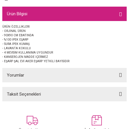
EŞARP
Ürün Bilgisi
 EŞARP
AL
ÜRÜN ÖZELLİKLERİ
- ORJİNAL ÜRÜN
İPEK EŞARP 2025-2026 SONBAHAR KIŞ
M JAKAR ŞAL
- 90X90 CM EBATINDA
- %100 İPEK EŞARP
- SURA İPEK KUMAŞ
GRAM EŞARP
ği İpek Koton Şal
- LAVANTA KOKULU
- 4 MEVSİM KULLANIMA UYGUNDUR
- KANSEROJEN MADDE İÇERMEZ
ARP
- EŞARP ŞAL EVİ AKER EŞARP YETKİLİ BAYİSİDİR
Yorumlar
 EŞARP
LI ŞAL
EŞARP
KARLI ŞAL
Taksit Seçenekleri
Bu ürüne ilk yorumu siz yapın!
 ŞAL
Yorum Yaz
 ŞAL