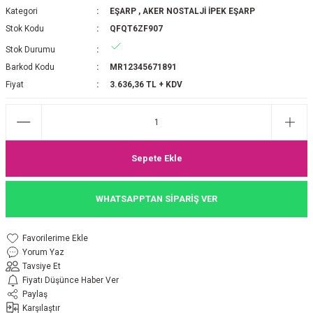
Kategori
EŞARP
,
AKER NOSTALJİ İPEK EŞARP
P 2025-2026 SONBAHAR KIŞ
E MONOGRAM ŞAL
Stok Kodu
QFQT6ZF907
Stok Durumu
M JAKAR EŞARP
İNKIL MEDİNE İPEĞİ ŞAL
Barkod Kodu
MR12345671891
OOLTUCH PAMUK EŞARP
L
Fiyat
3.636,36 TL + KDV
GEL ŞİFON EŞARP
LİĞİ İPEK KOTON EŞARP
Sepete Ekle
 EŞARP
LÜ ŞAL
WHATSAPPTAN SİPARİŞ VER
ARP
E İPEĞİ ŞAL
Yorum Yaz
L İPEK EŞARP
O ŞAL
Tavsiye Et
Fiyatı Düşünce Haber Ver
ARP
ŞAL
Paylaş
Karşılaştır