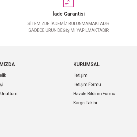
Yorum Yaz
İade Garantisi
SİTEMİZDE İADEMİZ BULUNMAMAKTADIR
SADECE ÜRÜN DEĞİŞİMİ YAPILMAKTADIR
IMIZDA
KURUMSAL
elik
İletişim
şi
İletişim Formu
i Unuttum
Havale Bildirim Formu
Kargo Takibi