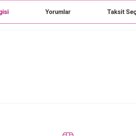
gisi
Yorumlar
Taksit Seç
Bu ürüne ilk yorumu siz yapın!