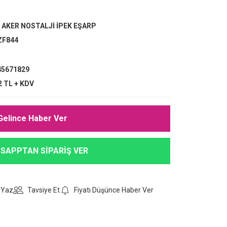
,
AKER NOSTALJİ İPEK EŞARP
ZF844
5671829
2 TL + KDV
Gelince Haber Ver
SAPPTAN SİPARİŞ VER
 Yaz
Tavsiye Et
Fiyatı Düşünce Haber Ver