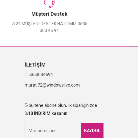
Müşteri Destek
7/24 MÜŞTERİ DESTEK HATTIMIZ 0535
303 46 94
İLETİŞİM
5353034694
murat.72@windowslive.com
E-bültene abone olun, ilk siparişinizde
%10 İNDİRİM kazanın
KAYDOL