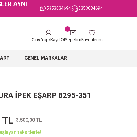
ŞLER AYNI
5353034694
5353034694
Giriş Yap/Kayıt Ol
Sepetim
Favorilerim
ŞARP
GENEL MARKALAR
URA İPEK EŞARP 8295-351
 TL
3.500,00 TL
şlayan taksitlerle!