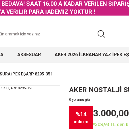
GO BEDAVA! SAAT 16.00 A KADAR VERİLEN SİPARİ
 VERİLİR PARA İADEMİZ YOKTUR !
TA
AKSESUAR
AKER 2026 İLKBAHAR YAZ İPEK E
SURA İPEK EŞARP 8295-351
AKER NOSTALJİ S
0 yorumu gör
3.000,00
%14
indirim
*308,93 TL den ba