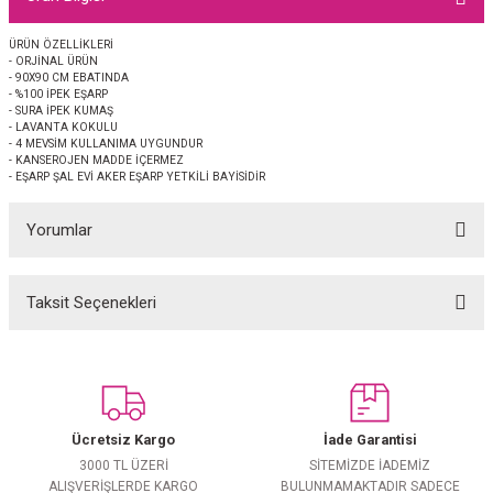
EŞARP
ÜRÜN ÖZELLİKLERİ
- ORJİNAL ÜRÜN
 EŞARP
AL
- 90X90 CM EBATINDA
- %100 İPEK EŞARP
- SURA İPEK KUMAŞ
İPEK EŞARP 2025-2026 SONBAHAR KIŞ
M JAKAR ŞAL
- LAVANTA KOKULU
- 4 MEVSİM KULLANIMA UYGUNDUR
- KANSEROJEN MADDE İÇERMEZ
- EŞARP ŞAL EVİ AKER EŞARP YETKİLİ BAYİSİDİR
GRAM EŞARP
ği İpek Koton Şal
Yorumlar
ARP
 EŞARP
LI ŞAL
Taksit Seçenekleri
Bu ürüne ilk yorumu siz yapın!
EŞARP
KARLI ŞAL
Yorum Yaz
 ŞAL
Ücretsiz Kargo
İade Garantisi
 ŞAL
3000 TL ÜZERİ
SİTEMİZDE İADEMİZ
ALIŞVERİŞLERDE KARGO
BULUNMAMAKTADIR SADECE