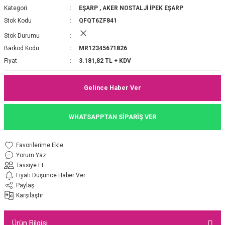
Kategori
EŞARP
,
AKER NOSTALJİ İPEK EŞARP
P 2025-2026 SONBAHAR KIŞ
E MONOGRAM ŞAL
Stok Kodu
QFQT6ZF841
Stok Durumu
M JAKAR EŞARP
İNKIL MEDİNE İPEĞİ ŞAL
Barkod Kodu
MR12345671826
OOLTUCH PAMUK EŞARP
L
Fiyat
3.181,82 TL + KDV
GEL ŞİFON EŞARP
Gelince Haber Ver
LİĞİ İPEK KOTON EŞARP
WHATSAPPTAN SİPARİŞ VER
 EŞARP
LÜ ŞAL
Yorum Yaz
ARP
E İPEĞİ ŞAL
Tavsiye Et
Fiyatı Düşünce Haber Ver
L İPEK EŞARP
O ŞAL
Paylaş
Karşılaştır
ARP
ŞAL
Ürün Bilgisi