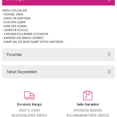
EŞARP
ÜRÜN ÖZELLİKLERİ
- ORJİNAL ÜRÜN
 EŞARP
AL
- 90X90 CM EBATINDA
- %100 İPEK EŞARP
- SURA İPEK KUMAŞ
İPEK EŞARP 2025-2026 SONBAHAR KIŞ
M JAKAR ŞAL
- LAVANTA KOKULU
- 4 MEVSİM KULLANIMA UYGUNDUR
- KANSEROJEN MADDE İÇERMEZ
- EŞARP ŞAL EVİ AKER EŞARP YETKİLİ BAYİSİDİR
GRAM EŞARP
ği İpek Koton Şal
Yorumlar
ARP
 EŞARP
LI ŞAL
Taksit Seçenekleri
Bu ürüne ilk yorumu siz yapın!
EŞARP
KARLI ŞAL
Yorum Yaz
 ŞAL
Ücretsiz Kargo
İade Garantisi
 ŞAL
3000 TL ÜZERİ
SİTEMİZDE İADEMİZ
ALIŞVERİŞLERDE KARGO
BULUNMAMAKTADIR SADECE