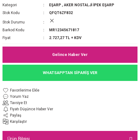
Kategori
EŞARP
,
AKER NOSTALJİ İPEK EŞARP
P 2025-2026 SONBAHAR KIŞ
E MONOGRAM ŞAL
Stok Kodu
QFQT6ZF832
Stok Durumu
M JAKAR EŞARP
İNKIL MEDİNE İPEĞİ ŞAL
Barkod Kodu
MR12345671817
OOLTUCH PAMUK EŞARP
L
Fiyat
2.727,27 TL + KDV
GEL ŞİFON EŞARP
Gelince Haber Ver
LİĞİ İPEK KOTON EŞARP
WHATSAPPTAN SİPARİŞ VER
 EŞARP
LÜ ŞAL
Yorum Yaz
ARP
E İPEĞİ ŞAL
Tavsiye Et
Fiyatı Düşünce Haber Ver
L İPEK EŞARP
O ŞAL
Paylaş
Karşılaştır
ARP
ŞAL
Ürün Bilgisi