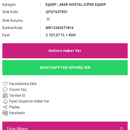
Kategori
EŞARP
,
AKER NOSTALJİ İPEK EŞARP
P 2025-2026 SONBAHAR KIŞ
E MONOGRAM ŞAL
Stok Kodu
QFQT6ZF831
Stok Durumu
M JAKAR EŞARP
İNKIL MEDİNE İPEĞİ ŞAL
Barkod Kodu
MR12345671816
OOLTUCH PAMUK EŞARP
L
Fiyat
2.727,27 TL + KDV
GEL ŞİFON EŞARP
Gelince Haber Ver
LİĞİ İPEK KOTON EŞARP
WHATSAPPTAN SİPARİŞ VER
 EŞARP
LÜ ŞAL
Yorum Yaz
ARP
E İPEĞİ ŞAL
Tavsiye Et
Fiyatı Düşünce Haber Ver
L İPEK EŞARP
O ŞAL
Paylaş
Karşılaştır
ARP
ŞAL
Ürün Bilgisi