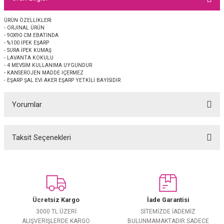
EŞARP
ÜRÜN ÖZELLİKLERİ
- ORJİNAL ÜRÜN
 EŞARP
AL
- 90X90 CM EBATINDA
- %100 İPEK EŞARP
- SURA İPEK KUMAŞ
İPEK EŞARP 2025-2026 SONBAHAR KIŞ
M JAKAR ŞAL
- LAVANTA KOKULU
- 4 MEVSİM KULLANIMA UYGUNDUR
- KANSEROJEN MADDE İÇERMEZ
- EŞARP ŞAL EVİ AKER EŞARP YETKİLİ BAYİSİDİR
GRAM EŞARP
ği İpek Koton Şal
Yorumlar
ARP
 EŞARP
LI ŞAL
Taksit Seçenekleri
Bu ürüne ilk yorumu siz yapın!
EŞARP
KARLI ŞAL
Yorum Yaz
 ŞAL
Ücretsiz Kargo
İade Garantisi
 ŞAL
3000 TL ÜZERİ
SİTEMİZDE İADEMİZ
ALIŞVERİŞLERDE KARGO
BULUNMAMAKTADIR SADECE