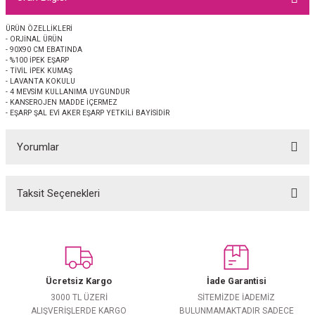
EŞARP
ÜRÜN ÖZELLİKLERİ
- ORJİNAL ÜRÜN
 EŞARP
AL
- 90X90 CM EBATINDA
- %100 İPEK EŞARP
- TİVİL İPEK KUMAŞ
İPEK EŞARP 2025-2026 SONBAHAR KIŞ
M JAKAR ŞAL
- LAVANTA KOKULU
- 4 MEVSİM KULLANIMA UYGUNDUR
- KANSEROJEN MADDE İÇERMEZ
- EŞARP ŞAL EVİ AKER EŞARP YETKİLİ BAYİSİDİR
GRAM EŞARP
ği İpek Koton Şal
Yorumlar
ARP
 EŞARP
LI ŞAL
Taksit Seçenekleri
Bu ürüne ilk yorumu siz yapın!
EŞARP
KARLI ŞAL
Yorum Yaz
 ŞAL
Ücretsiz Kargo
İade Garantisi
 ŞAL
3000 TL ÜZERİ
SİTEMİZDE İADEMİZ
ALIŞVERİŞLERDE KARGO
BULUNMAMAKTADIR SADECE