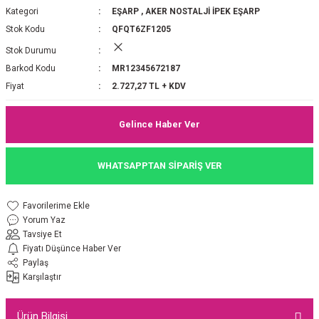
Kategori
EŞARP
,
AKER NOSTALJİ İPEK EŞARP
P 2025-2026 SONBAHAR KIŞ
E MONOGRAM ŞAL
Stok Kodu
QFQT6ZF1205
Stok Durumu
M JAKAR EŞARP
İNKIL MEDİNE İPEĞİ ŞAL
Barkod Kodu
MR12345672187
OOLTUCH PAMUK EŞARP
L
Fiyat
2.727,27 TL + KDV
GEL ŞİFON EŞARP
Gelince Haber Ver
LİĞİ İPEK KOTON EŞARP
WHATSAPPTAN SİPARİŞ VER
 EŞARP
LÜ ŞAL
Yorum Yaz
ARP
E İPEĞİ ŞAL
Tavsiye Et
Fiyatı Düşünce Haber Ver
L İPEK EŞARP
O ŞAL
Paylaş
Karşılaştır
ARP
ŞAL
Ürün Bilgisi