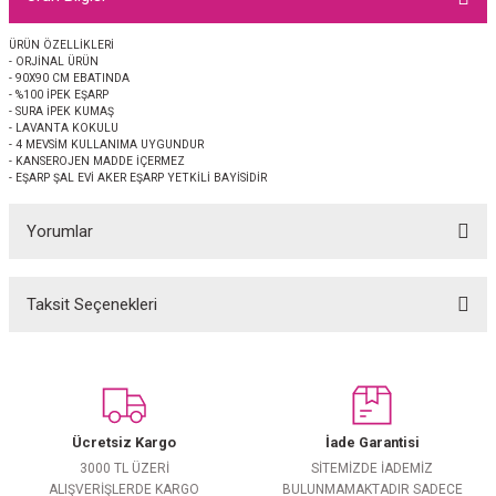
EŞARP
ÜRÜN ÖZELLİKLERİ
- ORJİNAL ÜRÜN
 EŞARP
AL
- 90X90 CM EBATINDA
- %100 İPEK EŞARP
- SURA İPEK KUMAŞ
İPEK EŞARP 2025-2026 SONBAHAR KIŞ
M JAKAR ŞAL
- LAVANTA KOKULU
- 4 MEVSİM KULLANIMA UYGUNDUR
- KANSEROJEN MADDE İÇERMEZ
- EŞARP ŞAL EVİ AKER EŞARP YETKİLİ BAYİSİDİR
GRAM EŞARP
ği İpek Koton Şal
Yorumlar
ARP
 EŞARP
LI ŞAL
Taksit Seçenekleri
Bu ürüne ilk yorumu siz yapın!
EŞARP
KARLI ŞAL
Yorum Yaz
 ŞAL
Ücretsiz Kargo
İade Garantisi
 ŞAL
3000 TL ÜZERİ
SİTEMİZDE İADEMİZ
ALIŞVERİŞLERDE KARGO
BULUNMAMAKTADIR SADECE