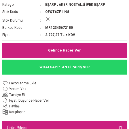
Kategori
EŞARP
,
AKER NOSTALJİ İPEK EŞARP
P 2025-2026 SONBAHAR KIŞ
E MONOGRAM ŞAL
Stok Kodu
QFQT6ZF1198
Stok Durumu
M JAKAR EŞARP
İNKIL MEDİNE İPEĞİ ŞAL
Barkod Kodu
MR12345672180
OOLTUCH PAMUK EŞARP
L
Fiyat
2.727,27 TL + KDV
GEL ŞİFON EŞARP
Gelince Haber Ver
LİĞİ İPEK KOTON EŞARP
WHATSAPPTAN SİPARİŞ VER
 EŞARP
LÜ ŞAL
Yorum Yaz
ARP
E İPEĞİ ŞAL
Tavsiye Et
Fiyatı Düşünce Haber Ver
L İPEK EŞARP
O ŞAL
Paylaş
Karşılaştır
ARP
ŞAL
Ürün Bilgisi