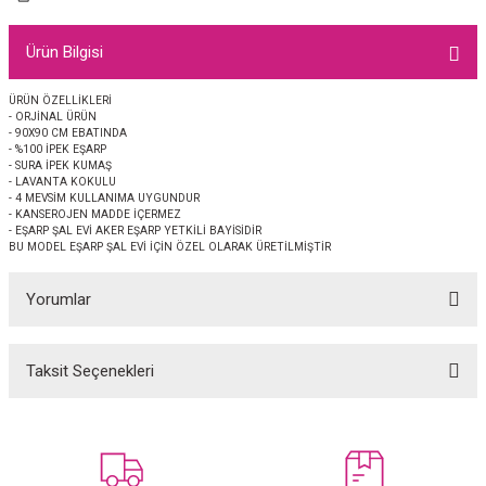
EŞARP
Ürün Bilgisi
 EŞARP
AL
ÜRÜN ÖZELLİKLERİ
- ORJİNAL ÜRÜN
İPEK EŞARP 2025-2026 SONBAHAR KIŞ
M JAKAR ŞAL
- 90X90 CM EBATINDA
- %100 İPEK EŞARP
- SURA İPEK KUMAŞ
GRAM EŞARP
ği İpek Koton Şal
- LAVANTA KOKULU
- 4 MEVSİM KULLANIMA UYGUNDUR
- KANSEROJEN MADDE İÇERMEZ
ARP
- EŞARP ŞAL EVİ AKER EŞARP YETKİLİ BAYİSİDİR
BU MODEL EŞARP ŞAL EVİ İÇİN ÖZEL OLARAK ÜRETİLMİŞTİR
 EŞARP
LI ŞAL
Yorumlar
EŞARP
KARLI ŞAL
Taksit Seçenekleri
Bu ürüne ilk yorumu siz yapın!
 ŞAL
 ŞAL
Yorum Yaz