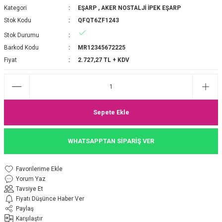
Kategori
EŞARP
,
AKER NOSTALJİ İPEK EŞARP
P 2025-2026 SONBAHAR KIŞ
E MONOGRAM ŞAL
Stok Kodu
QFQT6ZF1243
Stok Durumu
M JAKAR EŞARP
İNKIL MEDİNE İPEĞİ ŞAL
Barkod Kodu
MR12345672225
OOLTUCH PAMUK EŞARP
L
Fiyat
2.727,27 TL + KDV
GEL ŞİFON EŞARP
LİĞİ İPEK KOTON EŞARP
Sepete Ekle
 EŞARP
LÜ ŞAL
WHATSAPPTAN SİPARİŞ VER
ARP
E İPEĞİ ŞAL
Yorum Yaz
L İPEK EŞARP
O ŞAL
Tavsiye Et
Fiyatı Düşünce Haber Ver
ARP
ŞAL
Paylaş
Karşılaştır