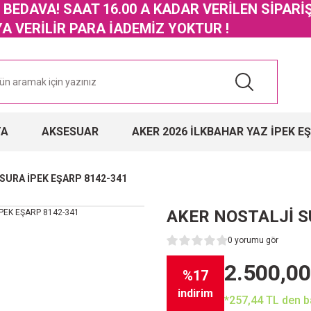
GO BEDAVA! SAAT 16.00 A KADAR VERİLEN SİPARİ
 VERİLİR PARA İADEMİZ YOKTUR !
TA
AKSESUAR
AKER 2026 İLKBAHAR YAZ İPEK E
SURA İPEK EŞARP 8142-341
AKER NOSTALJİ S
0 yorumu gör
2.500,00
%17
indirim
*257,44 TL den ba