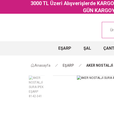
3000 TL Üzeri Alışverişlerde KAR
GÜN KARGOYA
EŞARP
ŞAL
ÇAN
Anasayfa
EŞARP
AKER NOSTALJİ 