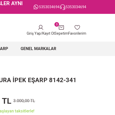
ŞLER AYNI
5353034694
5353034694
0
Giriş Yap/Kayıt Ol
Sepetim
Favorilerim
ŞARP
GENEL MARKALAR
URA İPEK EŞARP 8142-341
 TL
3.000,00 TL
şlayan taksitlerle!