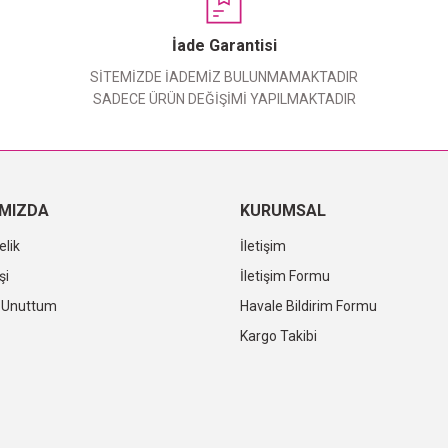
Yorum Yaz
İade Garantisi
SİTEMİZDE İADEMİZ BULUNMAMAKTADIR
SADECE ÜRÜN DEĞİŞİMİ YAPILMAKTADIR
IMIZDA
KURUMSAL
elik
İletişim
şi
İletişim Formu
i Unuttum
Havale Bildirim Formu
Kargo Takibi