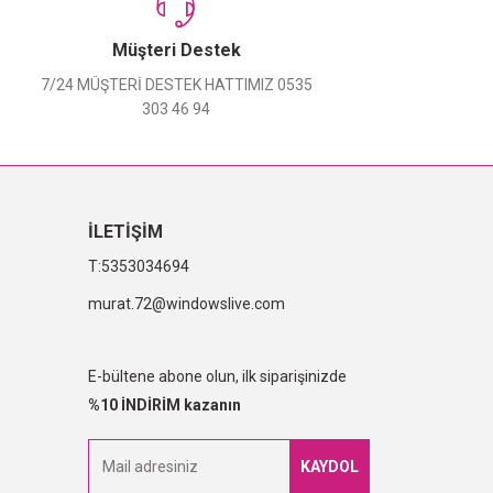
Müşteri Destek
7/24 MÜŞTERİ DESTEK HATTIMIZ 0535
303 46 94
İLETİŞİM
5353034694
murat.72@windowslive.com
E-bültene abone olun, ilk siparişinizde
%10 İNDİRİM kazanın
KAYDOL