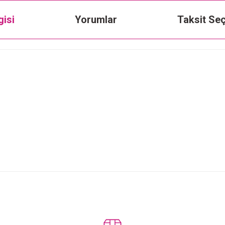
gisi
Yorumlar
Taksit Seç
Bu ürüne ilk yorumu siz yapın!