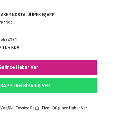
,
AKER NOSTALJİ İPEK EŞARP
ZF1192
5672174
7 TL + KDV
Gelince Haber Ver
SAPPTAN SİPARİŞ VER
 Yaz
Tavsiye Et
Fiyatı Düşünce Haber Ver