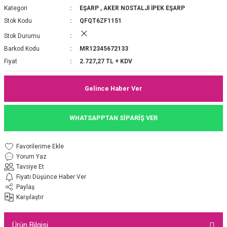
Kategori
EŞARP
,
AKER NOSTALJİ İPEK EŞARP
P 2025-2026 SONBAHAR KIŞ
E MONOGRAM ŞAL
Stok Kodu
QFQT6ZF1151
Stok Durumu
M JAKAR EŞARP
İNKIL MEDİNE İPEĞİ ŞAL
Barkod Kodu
MR12345672133
OOLTUCH PAMUK EŞARP
L
Fiyat
2.727,27 TL + KDV
GEL ŞİFON EŞARP
Gelince Haber Ver
LİĞİ İPEK KOTON EŞARP
WHATSAPPTAN SİPARİŞ VER
 EŞARP
LÜ ŞAL
Yorum Yaz
ARP
E İPEĞİ ŞAL
Tavsiye Et
Fiyatı Düşünce Haber Ver
L İPEK EŞARP
O ŞAL
Paylaş
Karşılaştır
ARP
ŞAL
Ürün Bilgisi