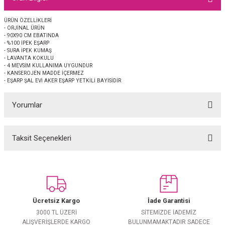
EŞARP
ÜRÜN ÖZELLİKLERİ
- ORJİNAL ÜRÜN
 EŞARP
AL
- 90X90 CM EBATINDA
- %100 İPEK EŞARP
- SURA İPEK KUMAŞ
İPEK EŞARP 2025-2026 SONBAHAR KIŞ
M JAKAR ŞAL
- LAVANTA KOKULU
- 4 MEVSİM KULLANIMA UYGUNDUR
- KANSEROJEN MADDE İÇERMEZ
- EŞARP ŞAL EVİ AKER EŞARP YETKİLİ BAYİSİDİR
GRAM EŞARP
ği İpek Koton Şal
Yorumlar
ARP
 EŞARP
LI ŞAL
Taksit Seçenekleri
Bu ürüne ilk yorumu siz yapın!
EŞARP
KARLI ŞAL
Yorum Yaz
 ŞAL
Ücretsiz Kargo
İade Garantisi
 ŞAL
3000 TL ÜZERİ
SİTEMİZDE İADEMİZ
ALIŞVERİŞLERDE KARGO
BULUNMAMAKTADIR SADECE