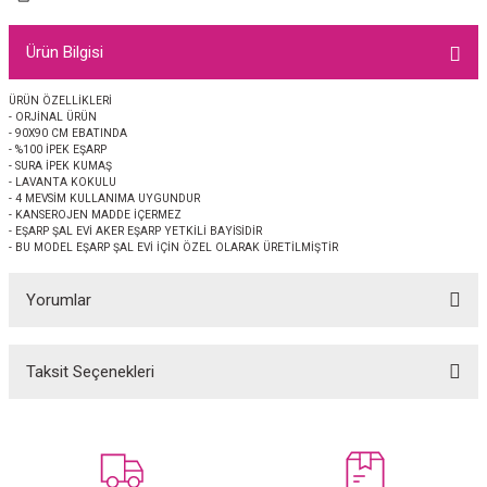
EŞARP
Ürün Bilgisi
 EŞARP
AL
ÜRÜN ÖZELLİKLERİ
- ORJİNAL ÜRÜN
İPEK EŞARP 2025-2026 SONBAHAR KIŞ
M JAKAR ŞAL
- 90X90 CM EBATINDA
- %100 İPEK EŞARP
- SURA İPEK KUMAŞ
GRAM EŞARP
ği İpek Koton Şal
- LAVANTA KOKULU
- 4 MEVSİM KULLANIMA UYGUNDUR
- KANSEROJEN MADDE İÇERMEZ
ARP
- EŞARP ŞAL EVİ AKER EŞARP YETKİLİ BAYİSİDİR
- BU MODEL EŞARP ŞAL EVİ İÇİN ÖZEL OLARAK ÜRETİLMİŞTİR
 EŞARP
LI ŞAL
Yorumlar
EŞARP
KARLI ŞAL
Taksit Seçenekleri
Bu ürüne ilk yorumu siz yapın!
 ŞAL
 ŞAL
Yorum Yaz