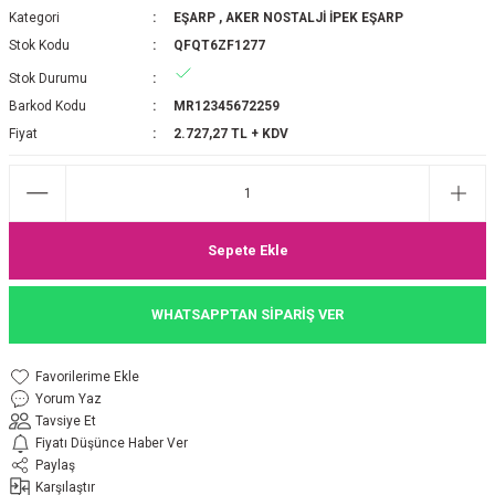
Kategori
EŞARP
,
AKER NOSTALJİ İPEK EŞARP
P 2025-2026 SONBAHAR KIŞ
E MONOGRAM ŞAL
Stok Kodu
QFQT6ZF1277
Stok Durumu
M JAKAR EŞARP
İNKIL MEDİNE İPEĞİ ŞAL
Barkod Kodu
MR12345672259
OOLTUCH PAMUK EŞARP
L
Fiyat
2.727,27 TL + KDV
GEL ŞİFON EŞARP
LİĞİ İPEK KOTON EŞARP
Sepete Ekle
 EŞARP
LÜ ŞAL
WHATSAPPTAN SİPARİŞ VER
ARP
E İPEĞİ ŞAL
Yorum Yaz
L İPEK EŞARP
O ŞAL
Tavsiye Et
Fiyatı Düşünce Haber Ver
ARP
ŞAL
Paylaş
Karşılaştır