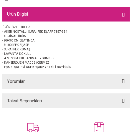
EŞARP
Ürün Bilgisi
 EŞARP
AL
ÜRÜN ÖZELLİKLERİ
- AKER NOSTALJİ SURA İPEK EŞARP 7867-354
İPEK EŞARP 2025-2026 SONBAHAR KIŞ
M JAKAR ŞAL
- ORJİNAL ÜRÜN
- 90X90 CM EBATINDA
- %100 İPEK EŞARP
GRAM EŞARP
ği İpek Koton Şal
- SURA İPEK KUMAŞ
- LAVANTA KOKULU
- 4 MEVSİM KULLANIMA UYGUNDUR
ARP
- KANSEROJEN MADDE İÇERMEZ
- EŞARP ŞAL EVİ AKER EŞARP YETKİLİ BAYİSİDİR
 EŞARP
LI ŞAL
Yorumlar
EŞARP
KARLI ŞAL
Taksit Seçenekleri
Bu ürüne ilk yorumu siz yapın!
 ŞAL
 ŞAL
Yorum Yaz