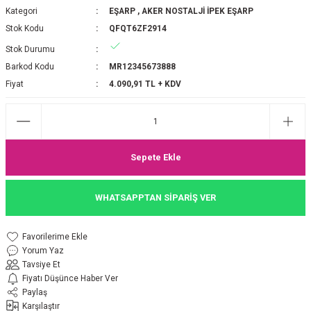
Kategori
EŞARP
,
AKER NOSTALJİ İPEK EŞARP
P 2025-2026 SONBAHAR KIŞ
E MONOGRAM ŞAL
Stok Kodu
QFQT6ZF2914
Stok Durumu
M JAKAR EŞARP
İNKIL MEDİNE İPEĞİ ŞAL
Barkod Kodu
MR12345673888
OOLTUCH PAMUK EŞARP
L
Fiyat
4.090,91 TL + KDV
GEL ŞİFON EŞARP
LİĞİ İPEK KOTON EŞARP
Sepete Ekle
 EŞARP
LÜ ŞAL
WHATSAPPTAN SİPARİŞ VER
ARP
E İPEĞİ ŞAL
Yorum Yaz
L İPEK EŞARP
O ŞAL
Tavsiye Et
Fiyatı Düşünce Haber Ver
ARP
ŞAL
Paylaş
Karşılaştır