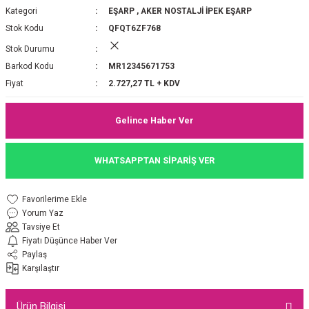
Kategori
EŞARP
,
AKER NOSTALJİ İPEK EŞARP
P 2025-2026 SONBAHAR KIŞ
E MONOGRAM ŞAL
Stok Kodu
QFQT6ZF768
Stok Durumu
M JAKAR EŞARP
İNKIL MEDİNE İPEĞİ ŞAL
Barkod Kodu
MR12345671753
OOLTUCH PAMUK EŞARP
L
Fiyat
2.727,27 TL + KDV
GEL ŞİFON EŞARP
Gelince Haber Ver
LİĞİ İPEK KOTON EŞARP
WHATSAPPTAN SİPARİŞ VER
 EŞARP
LÜ ŞAL
Yorum Yaz
ARP
E İPEĞİ ŞAL
Tavsiye Et
Fiyatı Düşünce Haber Ver
L İPEK EŞARP
O ŞAL
Paylaş
Karşılaştır
ARP
ŞAL
Ürün Bilgisi