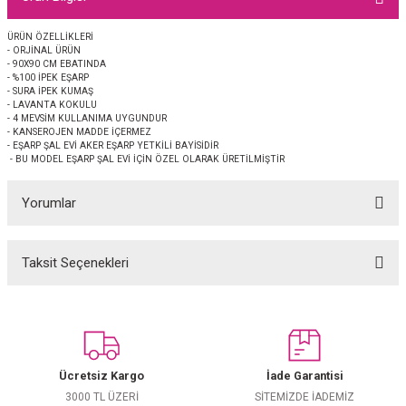
EŞARP
ÜRÜN ÖZELLİKLERİ
- ORJİNAL ÜRÜN
 EŞARP
AL
- 90X90 CM EBATINDA
- %100 İPEK EŞARP
- SURA İPEK KUMAŞ
İPEK EŞARP 2025-2026 SONBAHAR KIŞ
M JAKAR ŞAL
- LAVANTA KOKULU
- 4 MEVSİM KULLANIMA UYGUNDUR
- KANSEROJEN MADDE İÇERMEZ
- EŞARP ŞAL EVİ AKER EŞARP YETKİLİ BAYİSİDİR
GRAM EŞARP
ği İpek Koton Şal
- BU MODEL EŞARP ŞAL EVİ İÇİN ÖZEL OLARAK ÜRETİLMİŞTİR
ARP
Yorumlar
 EŞARP
LI ŞAL
Taksit Seçenekleri
Bu ürüne ilk yorumu siz yapın!
EŞARP
KARLI ŞAL
 ŞAL
Yorum Yaz
 ŞAL
Ücretsiz Kargo
İade Garantisi
3000 TL ÜZERİ
SİTEMİZDE İADEMİZ