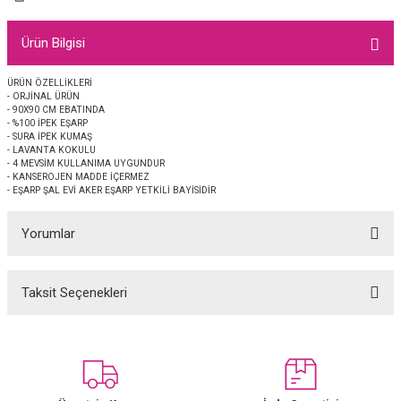
EŞARP
Ürün Bilgisi
 EŞARP
AL
ÜRÜN ÖZELLİKLERİ
- ORJİNAL ÜRÜN
İPEK EŞARP 2025-2026 SONBAHAR KIŞ
M JAKAR ŞAL
- 90X90 CM EBATINDA
- %100 İPEK EŞARP
- SURA İPEK KUMAŞ
GRAM EŞARP
ği İpek Koton Şal
- LAVANTA KOKULU
- 4 MEVSİM KULLANIMA UYGUNDUR
- KANSEROJEN MADDE İÇERMEZ
ARP
- EŞARP ŞAL EVİ AKER EŞARP YETKİLİ BAYİSİDİR
Yorumlar
 EŞARP
LI ŞAL
EŞARP
KARLI ŞAL
Taksit Seçenekleri
Bu ürüne ilk yorumu siz yapın!
 ŞAL
Yorum Yaz
 ŞAL