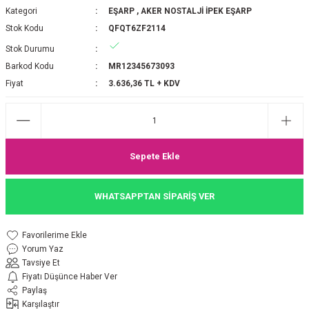
Kategori
EŞARP
,
AKER NOSTALJİ İPEK EŞARP
P 2025-2026 SONBAHAR KIŞ
E MONOGRAM ŞAL
Stok Kodu
QFQT6ZF2114
Stok Durumu
M JAKAR EŞARP
İNKIL MEDİNE İPEĞİ ŞAL
Barkod Kodu
MR12345673093
OOLTUCH PAMUK EŞARP
L
Fiyat
3.636,36 TL + KDV
GEL ŞİFON EŞARP
LİĞİ İPEK KOTON EŞARP
Sepete Ekle
 EŞARP
LÜ ŞAL
WHATSAPPTAN SİPARİŞ VER
ARP
E İPEĞİ ŞAL
Yorum Yaz
L İPEK EŞARP
O ŞAL
Tavsiye Et
Fiyatı Düşünce Haber Ver
ARP
ŞAL
Paylaş
Karşılaştır