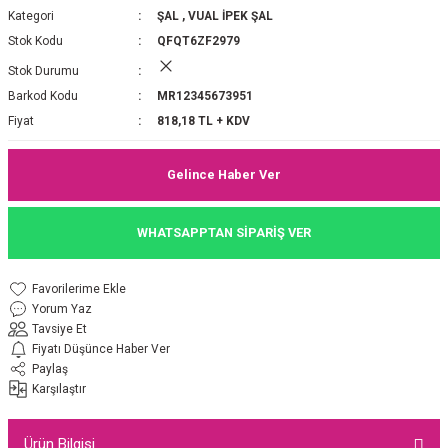
Kategori
ŞAL
,
VUAL İPEK ŞAL
P 2025-2026 SONBAHAR KIŞ
E MONOGRAM ŞAL
Stok Kodu
QFQT6ZF2979
Stok Durumu
M JAKAR EŞARP
İNKIL MEDİNE İPEĞİ ŞAL
Barkod Kodu
MR12345673951
OOLTUCH PAMUK EŞARP
L
Fiyat
818,18 TL + KDV
GEL ŞİFON EŞARP
Gelince Haber Ver
LİĞİ İPEK KOTON EŞARP
WHATSAPPTAN SİPARİŞ VER
 EŞARP
LÜ ŞAL
Yorum Yaz
ARP
E İPEĞİ ŞAL
Tavsiye Et
Fiyatı Düşünce Haber Ver
L İPEK EŞARP
O ŞAL
Paylaş
Karşılaştır
ARP
ŞAL
Ürün Bilgisi