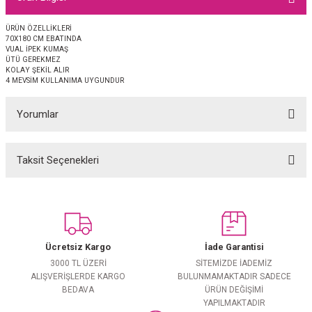
EŞARP
ÜRÜN ÖZELLİKLERİ
70X180 CM EBATINDA
 EŞARP
AL
VUAL İPEK KUMAŞ
ÜTÜ GEREKMEZ
KOLAY ŞEKİL ALIR
İPEK EŞARP 2025-2026 SONBAHAR KIŞ
M JAKAR ŞAL
4 MEVSİM KULLANIMA UYGUNDUR
Yorumlar
GRAM EŞARP
ği İpek Koton Şal
ARP
Taksit Seçenekleri
Bu ürüne ilk yorumu siz yapın!
 EŞARP
LI ŞAL
Yorum Yaz
EŞARP
KARLI ŞAL
Ücretsiz Kargo
İade Garantisi
 ŞAL
3000 TL ÜZERİ
SİTEMİZDE İADEMİZ
ALIŞVERİŞLERDE KARGO
BULUNMAMAKTADIR SADECE
 ŞAL
BEDAVA
ÜRÜN DEĞİŞİMİ
YAPILMAKTADIR