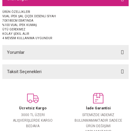
EŞARP
ÜRÜN ÖZELLİKLERİ
VUAL İPEK ŞAL ÇİÇEK DESENLİ SİYAH
 EŞARP
AL
70X180CM EBATINDA
%100 VUAL İPEK KUMAŞ
ÜTÜ GEREKMEZ
İPEK EŞARP 2025-2026 SONBAHAR KIŞ
M JAKAR ŞAL
KOLAY ŞEKİL ALIR
4 MEVSİM KULLANIMA UYGUNDUR
GRAM EŞARP
ği İpek Koton Şal
Yorumlar
ARP
Taksit Seçenekleri
Bu ürüne ilk yorumu siz yapın!
 EŞARP
LI ŞAL
EŞARP
KARLI ŞAL
Yorum Yaz
 ŞAL
Ücretsiz Kargo
İade Garantisi
3000 TL ÜZERİ
SİTEMİZDE İADEMİZ
 ŞAL
ALIŞVERİŞLERDE KARGO
BULUNMAMAKTADIR SADECE
BEDAVA
ÜRÜN DEĞİŞİMİ