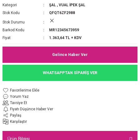
Kategori
ŞAL
,
VUAL İPEK ŞAL
P 2025-2026 SONBAHAR KIŞ
E MONOGRAM ŞAL
Stok Kodu
QFQT6ZF2988
Stok Durumu
M JAKAR EŞARP
İNKIL MEDİNE İPEĞİ ŞAL
Barkod Kodu
MR12345673959
OOLTUCH PAMUK EŞARP
L
Fiyat
1.363,64 TL + KDV
GEL ŞİFON EŞARP
Gelince Haber Ver
LİĞİ İPEK KOTON EŞARP
WHATSAPPTAN SİPARİŞ VER
 EŞARP
LÜ ŞAL
Yorum Yaz
ARP
E İPEĞİ ŞAL
Tavsiye Et
Fiyatı Düşünce Haber Ver
L İPEK EŞARP
O ŞAL
Paylaş
Karşılaştır
ARP
ŞAL
Ürün Bilgisi