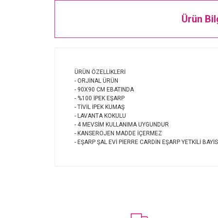
Ürün Bil
ÜRÜN ÖZELLİKLERİ
- ORJİNAL ÜRÜN
- 90X90 CM EBATINDA
- %100 İPEK EŞARP
- TİVİL İPEK KUMAŞ
- LAVANTA KOKULU
- 4 MEVSİM KULLANIMA UYGUNDUR
- KANSEROJEN MADDE İÇERMEZ
- EŞARP ŞAL EVİ PİERRE CARDİN EŞARP YETKİLİ BAYİS