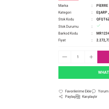
Marka
PİERRE
Kategori
EŞARP
Stok Kodu
QFQT6
Stok Durumu
Barkod Kodu
MR1234
Fiyat
2.272,7
WHAT
Yorum
Paylaş
Karşılaştır