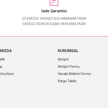
Yorum Yaz
İade Garantisi
SİTEMİZDE İADEMİZ BULUNMAMAKTADIR
SADECE ÜRÜN DEĞİŞİMİ YAPILMAKTADIR
IMIZDA
KURUMSAL
elik
İletişim
şi
İletişim Formu
i Unuttum
Havale Bildirim Formu
Kargo Takibi