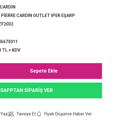
 CARDİN
,
PİERRE CARDİN OUTLET İPEK EŞARP
ZF2032
5673011
3 TL + KDV
Sepete Ekle
SAPPTAN SİPARİŞ VER
 Yaz
Tavsiye Et
Fiyatı Düşünce Haber Ver