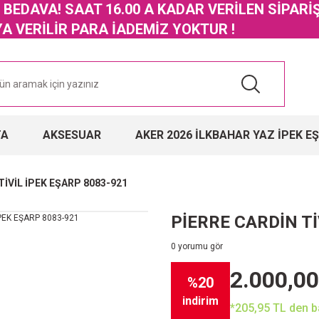
GO BEDAVA! SAAT 16.00 A KADAR VERİLEN SİPARİ
 VERİLİR PARA İADEMİZ YOKTUR !
TA
AKSESUAR
AKER 2026 İLKBAHAR YAZ İPEK E
TİVİL İPEK EŞARP 8083-921
PİERRE CARDİN Tİ
0 yorumu gör
2.000,00
%20
indirim
*205,95 TL den ba