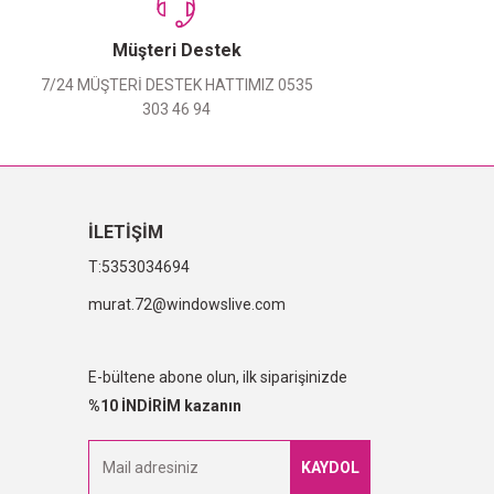
Müşteri Destek
7/24 MÜŞTERİ DESTEK HATTIMIZ 0535
303 46 94
İLETİŞİM
5353034694
murat.72@windowslive.com
E-bültene abone olun, ilk siparişinizde
%10 İNDİRİM kazanın
KAYDOL