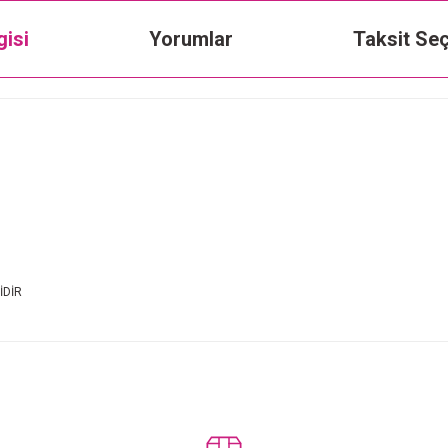
gisi
Yorumlar
Taksit Seç
İDİR
Bu ürüne ilk yorumu siz yapın!