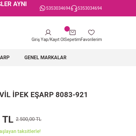
ŞLER AYNI
5353034694
5353034694
Giriş Yap/Kayıt Ol
Sepetim
Favorilerim
ŞARP
GENEL MARKALAR
VİL İPEK EŞARP 8083-921
 TL
2.500,00 TL
şlayan taksitlerle!