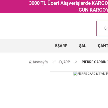
3000 TL Üzeri Alışverişlerde KAR
GÜN KARGOYA
EŞARP
ŞAL
ÇAN
Anasayfa
EŞARP
PİERRE CARDİN 