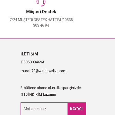
Müşteri Destek
7/24 MÜŞTERİ DESTEK HATTIMIZ 0535
303 46 94
İLETİŞİM
5353034694
murat.72@windowslive.com
E-bültene abone olun, ilk siparişinizde
%10 İNDİRİM kazanın
KAYDOL