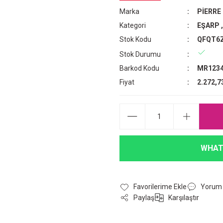
Marka
PİERRE
Kategori
EŞARP
Stok Kodu
QFQT6
Stok Durumu
Barkod Kodu
MR1234
Fiyat
2.272,7
WHAT
Yorum
Paylaş
Karşılaştır