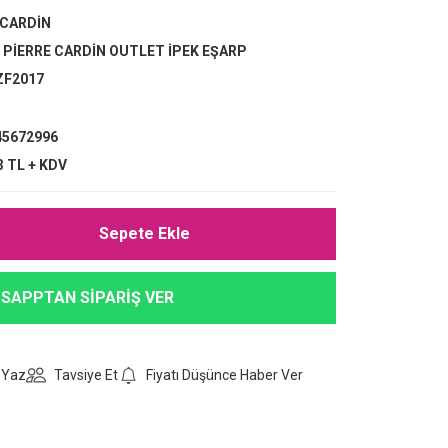
 CARDİN
,
PİERRE CARDİN OUTLET İPEK EŞARP
ZF2017
5672996
3 TL + KDV
Sepete Ekle
SAPPTAN SİPARİŞ VER
 Yaz
Tavsiye Et
Fiyatı Düşünce Haber Ver