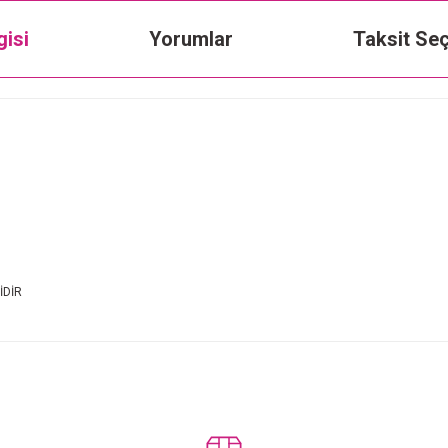
gisi
Yorumlar
Taksit Seç
İDİR
Bu ürüne ilk yorumu siz yapın!