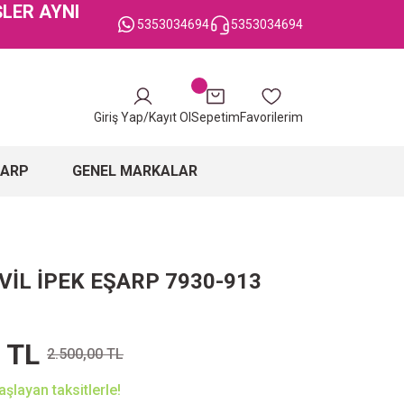
ŞLER AYNI
5353034694
5353034694
Giriş Yap/Kayıt Ol
Sepetim
Favorilerim
ŞARP
GENEL MARKALAR
VİL İPEK EŞARP 7930-913
 TL
2.500,00 TL
şlayan taksitlerle!