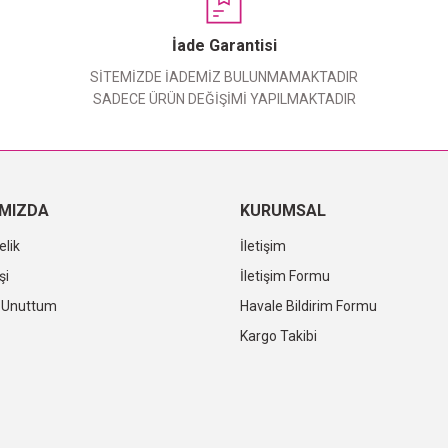
Yorum Yaz
İade Garantisi
SİTEMİZDE İADEMİZ BULUNMAMAKTADIR
SADECE ÜRÜN DEĞİŞİMİ YAPILMAKTADIR
IMIZDA
KURUMSAL
elik
İletişim
şi
İletişim Formu
i Unuttum
Havale Bildirim Formu
Kargo Takibi