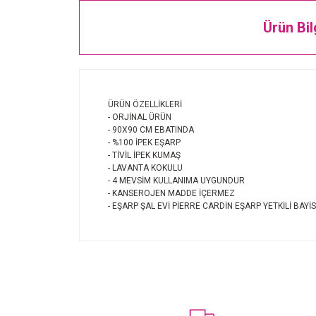
Ürün Bil
ÜRÜN ÖZELLİKLERİ
- ORJİNAL ÜRÜN
- 90X90 CM EBATINDA
- %100 İPEK EŞARP
- TİVİL İPEK KUMAŞ
- LAVANTA KOKULU
- 4 MEVSİM KULLANIMA UYGUNDUR
- KANSEROJEN MADDE İÇERMEZ
- EŞARP ŞAL EVİ PİERRE CARDİN EŞARP YETKİLİ BAYİS