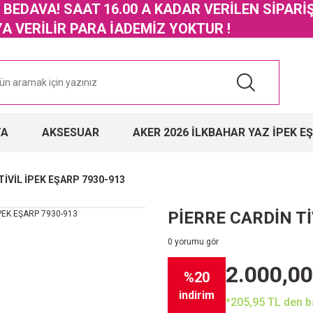
GO BEDAVA! SAAT 16.00 A KADAR VERİLEN SİPARİ
 VERİLİR PARA İADEMİZ YOKTUR !
TA
AKSESUAR
AKER 2026 İLKBAHAR YAZ İPEK E
TİVİL İPEK EŞARP 7930-913
PİERRE CARDİN Tİ
0 yorumu gör
2.000,00
%20
indirim
*205,95 TL den ba