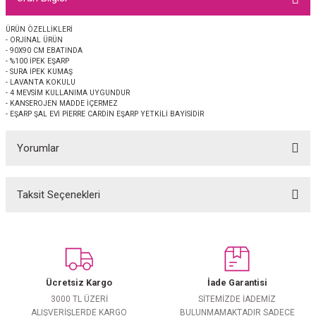
EŞARP
ÜRÜN ÖZELLİKLERİ
- ORJİNAL ÜRÜN
 EŞARP
AL
- 90X90 CM EBATINDA
- %100 İPEK EŞARP
- SURA İPEK KUMAŞ
İPEK EŞARP 2025-2026 SONBAHAR KIŞ
M JAKAR ŞAL
- LAVANTA KOKULU
- 4 MEVSİM KULLANIMA UYGUNDUR
- KANSEROJEN MADDE İÇERMEZ
GRAM EŞARP
ği İpek Koton Şal
- EŞARP ŞAL EVİ PİERRE CARDİN EŞARP YETKİLİ BAYİSİDİR
Yorumlar
ARP
 EŞARP
LI ŞAL
Taksit Seçenekleri
Bu ürüne ilk yorumu siz yapın!
EŞARP
KARLI ŞAL
Yorum Yaz
 ŞAL
Ücretsiz Kargo
İade Garantisi
 ŞAL
3000 TL ÜZERİ
SİTEMİZDE İADEMİZ
ALIŞVERİŞLERDE KARGO
BULUNMAMAKTADIR SADECE