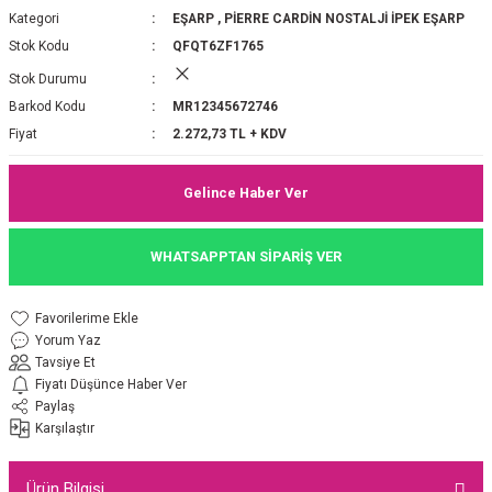
Kategori
EŞARP
,
PİERRE CARDİN NOSTALJİ İPEK EŞARP
P 2025-2026 SONBAHAR KIŞ
E MONOGRAM ŞAL
Stok Kodu
QFQT6ZF1765
M JAKAR EŞARP
İNKIL MEDİNE İPEĞİ ŞAL
Stok Durumu
Barkod Kodu
MR12345672746
OOLTUCH PAMUK EŞARP
L
Fiyat
2.272,73 TL + KDV
GEL ŞİFON EŞARP
Gelince Haber Ver
LİĞİ İPEK KOTON EŞARP
WHATSAPPTAN SİPARİŞ VER
 EŞARP
LÜ ŞAL
Yorum Yaz
ARP
E İPEĞİ ŞAL
Tavsiye Et
Fiyatı Düşünce Haber Ver
L İPEK EŞARP
O ŞAL
Paylaş
Karşılaştır
ARP
ŞAL
Ürün Bilgisi