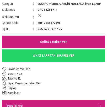
Kategori
EŞARP
,
PİERRE CARDİN NOSTALJİ İPEK EŞARP
P 2025-2026 SONBAHAR KIŞ
E MONOGRAM ŞAL
Stok Kodu
QFQT6ZF1714
Stok Durumu
M JAKAR EŞARP
İNKIL MEDİNE İPEĞİ ŞAL
Barkod Kodu
MR12345672696
OOLTUCH PAMUK EŞARP
L
Fiyat
2.272,73 TL + KDV
GEL ŞİFON EŞARP
Gelince Haber Ver
LİĞİ İPEK KOTON EŞARP
WHATSAPPTAN SİPARİŞ VER
 EŞARP
LÜ ŞAL
Yorum Yaz
ARP
E İPEĞİ ŞAL
Tavsiye Et
Fiyatı Düşünce Haber Ver
L İPEK EŞARP
O ŞAL
Paylaş
Karşılaştır
ARP
ŞAL
Ürün Bilgisi