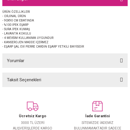
EŞARP
ÜRÜN ÖZELLİKLERİ
- ORJİNAL ÜRÜN
 EŞARP
AL
- 90X90 CM EBATINDA
- %100 İPEK EŞARP
- SURA İPEK KUMAŞ
İPEK EŞARP 2025-2026 SONBAHAR KIŞ
M JAKAR ŞAL
- LAVANTA KOKULU
- 4 MEVSİM KULLANIMA UYGUNDUR
- KANSEROJEN MADDE İÇERMEZ
- EŞARP ŞAL EVİ PİERRE CARDİN EŞARP YETKİLİ BAYİSİDİR
GRAM EŞARP
ği İpek Koton Şal
Yorumlar
ARP
 EŞARP
LI ŞAL
Taksit Seçenekleri
Bu ürüne ilk yorumu siz yapın!
EŞARP
KARLI ŞAL
Yorum Yaz
 ŞAL
Ücretsiz Kargo
İade Garantisi
 ŞAL
3000 TL ÜZERİ
SİTEMİZDE İADEMİZ
ALIŞVERİŞLERDE KARGO
BULUNMAMAKTADIR SADECE