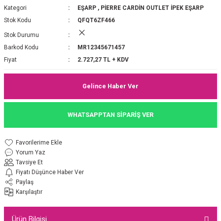
Kategori
EŞARP
,
PİERRE CARDİN OUTLET İPEK EŞARP
P 2025-2026 SONBAHAR KIŞ
E MONOGRAM ŞAL
Stok Kodu
QFQT6ZF466
Stok Durumu
M JAKAR EŞARP
İNKIL MEDİNE İPEĞİ ŞAL
Barkod Kodu
MR12345671457
OOLTUCH PAMUK EŞARP
L
Fiyat
2.727,27 TL + KDV
GEL ŞİFON EŞARP
Gelince Haber Ver
LİĞİ İPEK KOTON EŞARP
WHATSAPPTAN SİPARİŞ VER
 EŞARP
LÜ ŞAL
Yorum Yaz
ARP
E İPEĞİ ŞAL
Tavsiye Et
Fiyatı Düşünce Haber Ver
L İPEK EŞARP
O ŞAL
Paylaş
Karşılaştır
ARP
ŞAL
Ürün Bilgisi