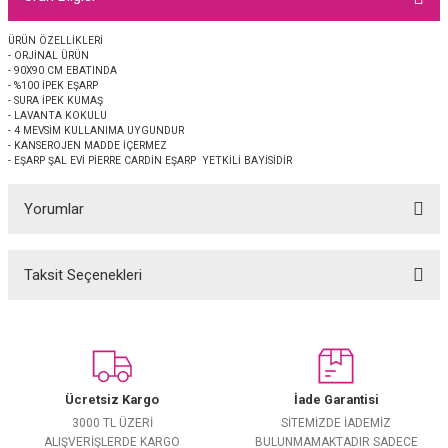
EŞARP
ÜRÜN ÖZELLİKLERİ
- ORJİNAL ÜRÜN
 EŞARP
AL
- 90X90 CM EBATINDA
- %100 İPEK EŞARP
- SURA İPEK KUMAŞ
İPEK EŞARP 2025-2026 SONBAHAR KIŞ
M JAKAR ŞAL
- LAVANTA KOKULU
- 4 MEVSİM KULLANIMA UYGUNDUR
- KANSEROJEN MADDE İÇERMEZ
- EŞARP ŞAL EVİ PİERRE CARDİN EŞARP YETKİLİ BAYİSİDİR
GRAM EŞARP
ği İpek Koton Şal
Yorumlar
ARP
 EŞARP
LI ŞAL
Taksit Seçenekleri
Bu ürüne ilk yorumu siz yapın!
EŞARP
KARLI ŞAL
Yorum Yaz
 ŞAL
Ücretsiz Kargo
İade Garantisi
 ŞAL
3000 TL ÜZERİ
SİTEMİZDE İADEMİZ
ALIŞVERİŞLERDE KARGO
BULUNMAMAKTADIR SADECE