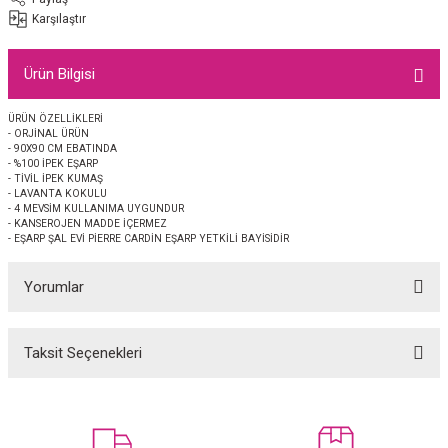
EŞARP
Karşılaştır
 EŞARP
AL
Ürün Bilgisi
İPEK EŞARP 2025-2026 SONBAHAR KIŞ
M JAKAR ŞAL
ÜRÜN ÖZELLİKLERİ
- ORJİNAL ÜRÜN
- 90X90 CM EBATINDA
GRAM EŞARP
ği İpek Koton Şal
- %100 İPEK EŞARP
- TİVİL İPEK KUMAŞ
- LAVANTA KOKULU
- 4 MEVSİM KULLANIMA UYGUNDUR
ARP
- KANSEROJEN MADDE İÇERMEZ
- EŞARP ŞAL EVİ PİERRE CARDİN EŞARP YETKİLİ BAYİSİDİR
 EŞARP
LI ŞAL
Yorumlar
EŞARP
KARLI ŞAL
Taksit Seçenekleri
 ŞAL
Bu ürüne ilk yorumu siz yapın!
 ŞAL
Yorum Yaz