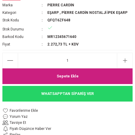
Marka
PİERRE CARDİN
P 2025-2026 SONBAHAR KIŞ
E MONOGRAM ŞAL
Kategori
EŞARP
,
PİERRE CARDİN NOSTALJİ İPEK EŞARP
Stok Kodu
QFQT6ZF648
M JAKAR EŞARP
İNKIL MEDİNE İPEĞİ ŞAL
Stok Durumu
OOLTUCH PAMUK EŞARP
L
Barkod Kodu
MR12345671640
Fiyat
2.272,73 TL + KDV
GEL ŞİFON EŞARP
LİĞİ İPEK KOTON EŞARP
Sepete Ekle
 EŞARP
LÜ ŞAL
WHATSAPPTAN SİPARİŞ VER
ARP
E İPEĞİ ŞAL
L İPEK EŞARP
O ŞAL
Yorum Yaz
Tavsiye Et
ARP
ŞAL
Fiyatı Düşünce Haber Ver
Paylaş